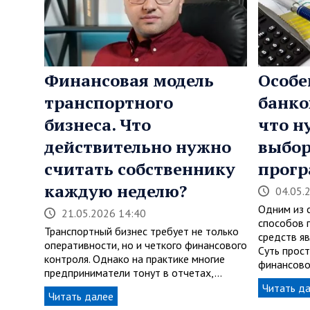
Финансовая модель
Особе
транспортного
банко
бизнеса. Что
что н
действительно нужно
выбор
считать собственнику
прог
каждую неделю?
04.05.
Одним из 
21.05.2026 14:40
способов 
Транспортный бизнес требует не только
средств я
оперативности, но и четкого финансового
Суть прост
контроля. Однако на практике многие
финансово
предприниматели тонут в отчетах,…
Читать д
Читать далее