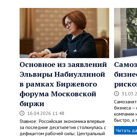
Основное из заявлений
Самоз
Эльвиры Набиуллиной
бизне
в рамках Биржевого
риско
форума Московской
31.03.
биржи
Самозанят
бизнеса –
16.04.2026 11:48
компании 
быстро, а
Главное: Российская экономика впервые
за последние десятилетия столкнулась с
Читать д
дефицитом рабочей силы; Центральный