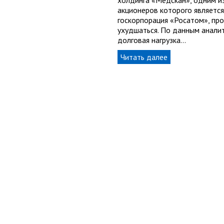
холдинга «Медскан», одним и
акционеров которого является
госкорпорация «Росатом», пр
ухудшаться. По данным аналит
долговая нагрузка…
Читать далее