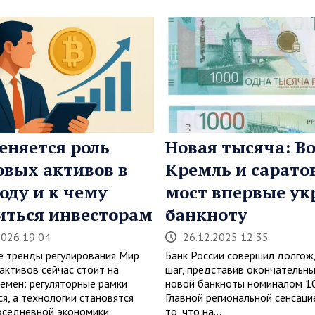
еняется роль
Новая тысяча: Во
вых активов в
Кремль и сарато
году и к чему
мост впервые ук
иться инвесторам
банкноту
2026 19:04
26.12.2025 12:35
е тренды регулирования Мир
Банк России совершил долго
активов сейчас стоит на
шаг, представив окончательн
ремен: регуляторные рамки
новой банкноты номиналом 10
я, а технологии становятся
Главной региональной сенсаци
вседневной экономики.
то, что на…