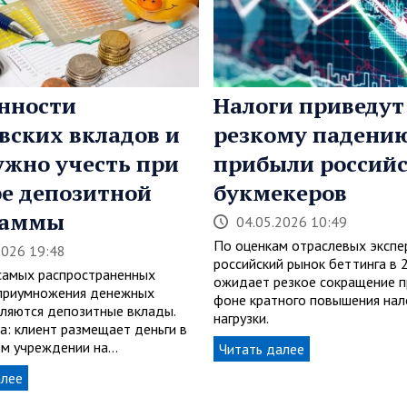
нности
Налоги приведут
вских вкладов и
резкому падени
ужно учесть при
прибыли россий
е депозитной
букмекеров
раммы
04.05.2026 10:49
По оценкам отраслевых экспе
2026 19:48
российский рынок беттинга в 
самых распространенных
ожидает резкое сокращение п
приумножения денежных
фоне кратного повышения нал
вляются депозитные вклады.
нагрузки.
а: клиент размещает деньги в
м учреждении на…
Читать далее
алее