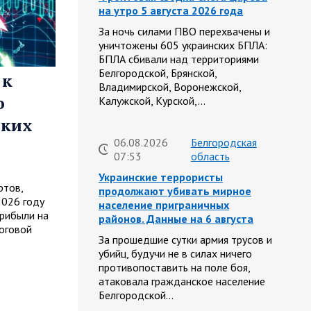
на утро 5 августа 2026 года
За ночь силами ПВО перехвачены и
уничтожены 605 украинских БПЛА:
БПЛА сбивали над территориями
Белгородской, Брянской,
 к
Владимирской, Воронежской,
ю
Калужской, Курской,…
ских
06.08.2026
Белгородская
07:53
область
Украинские террористы
ртов,
продолжают убивать мирное
2026 году
население приграничных
рибыли на
районов. Данные на 6 августа
оговой
За прошедшие сутки армия трусов и
убийц, будучи не в силах ничего
противопоставить на поле боя,
атаковала гражданское население
Белгородской…