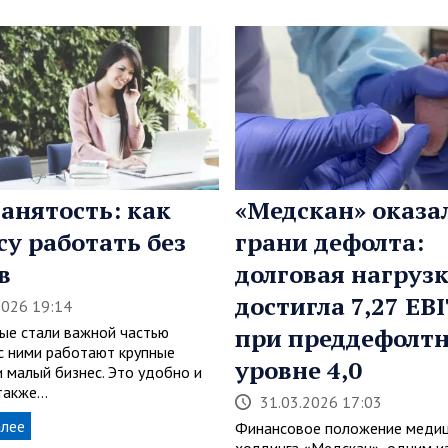
анятость: как
«Медскан» оказа
су работать без
грани дефолта:
в
долговая нагруз
достигла 7,27 EB
2026 19:14
ые стали важной частью
при преддефолт
 с ними работают крупные
уровне 4,0
и малый бизнес. Это удобно и
 также…
31.03.2026 17:03
алее
Финансовое положение медиц