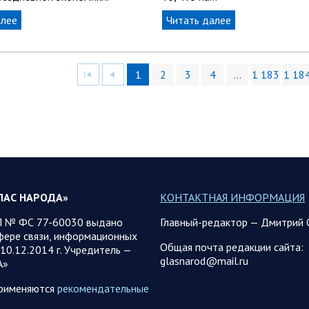
алее
Читать далее
1
2
3
4
…
1 183
1 18
ЛАС НАРОДА»
КОНТАКТНАЯ ИНФОРМАЦИЯ
 № ФС 77-60030 выдано
Главный-редактор — Дмитрий 
фере связи, информационных
Общая почта редакции сайта:
10.12.2014 г. Учредитель —
glasnarod@mail.ru
А»
применяются
рекомендательные