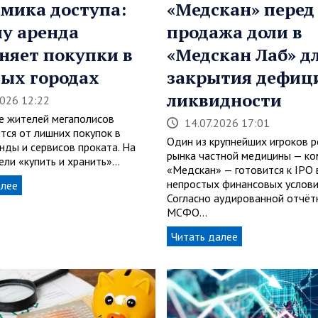
мика доступа:
«Медскан» перед 
у аренда
продажа доли в
няет покупки в
«Медскан Лаб» д
ых городах
закрытия дефиц
ликвидности
2026 12:22
е жителей мегаполисов
14.07.2026 17:01
тся от лишних покупок в
Один из крупнейших игроков р
нды и сервисов проката. На
рынка частной медицины — ко
ели «купить и хранить»…
«Медскан» — готовится к IPO 
непростых финансовых услови
алее
Согласно аудированной отчёт
МСФО…
Читать далее