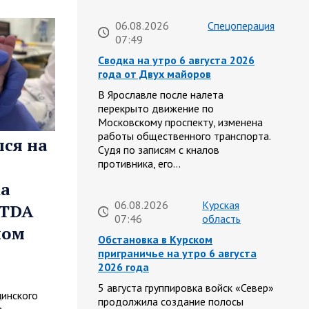
06.08.2026
Спецоперация
07:49
Сводка на утро 6 августа 2026
года от Двух майоров
В Ярославле после налета
перекрыто движение по
Московскому проспекту, изменена
работы общественного транспорта.
лся на
Судя по записям с кналов
противника, его…
ка
06.08.2026
Курская
ITDA
07:46
область
ном
Обстановка в Курском
приграничье на утро 6 августа
2026 года
5 августа группировка войск «Север»
инского
продолжила создание полосы