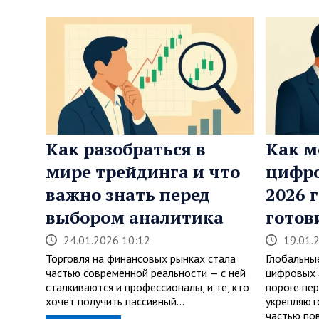
Как разобраться в
Как м
мире трейдинга и что
цифро
важно знать перед
2026 
выбором аналитика
готов
24.01.2026 10:12
19.01.
Торговля на финансовых рынках стала
Глобальны
частью современной реальности — с ней
цифровых 
сталкиваются и профессионалы, и те, кто
пороге пе
хочет получить пассивный…
укрепляютс
частью по