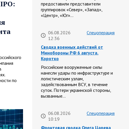
IPO:
предоставили представители
группировок «Север», «Запад»,
«Центр», «Юг»…
ля
ита
06.08.2026
Спецоперация
12:36
Сводка военных действий от
Минобороны РФ 6 августа.
оссийского
Коротко
мпания
Российские вооруженные силы
в
нанесли удары по инфраструктуре и
ях.
логистическим узлам,
ности по
задействованным ВСУ, в течение
суток. Потери украинской стороны,
вызванные…
06.08.2026
Спецоперация
10:19
Фронтовая сводка Олега Царева