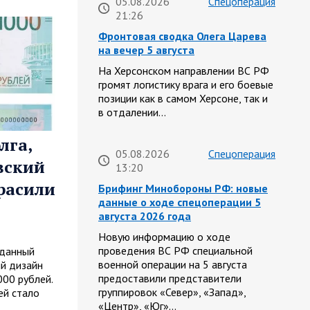
05.08.2026
Спецоперация
21:26
Фронтовая сводка Олега Царева
на вечер 5 августа
На Херсонском направлении ВС РФ
громят логистику врага и его боевые
позиции как в самом Херсоне, так и
в отдалении…
лга,
05.08.2026
Спецоперация
вский
13:20
расили
Брифинг Минобороны РФ: новые
данные о ходе спецоперации 5
августа 2026 года
Новую информацию о ходе
проведения ВС РФ специальной
жданный
военной операции на 5 августа
ый дизайн
предоставили представители
00 рублей.
группировок «Север», «Запад»,
ей стало
«Центр», «Юг»…