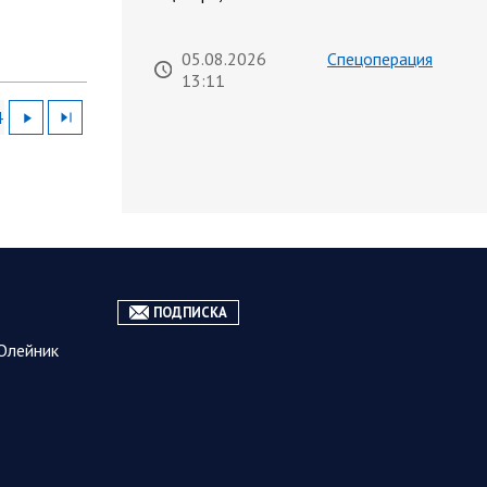
05.08.2026
Спецоперация
13:11
Сводка военных действий от
4
Минобороны РФ 5 августа.
Коротко
Вооружённые силы РФ освободили
населённый пункт Зарница в
Запорожской области. Воинские
части группировки «Север» взяли
под контроль Рыжевку в…
ПОДПИСКА
05.08.2026 12:51
Власть
Олейник
Путин проводит встречу с
руководством Министерства
обороны России. Главное
Главное: Все службы тыла
Минобороны объединяются под