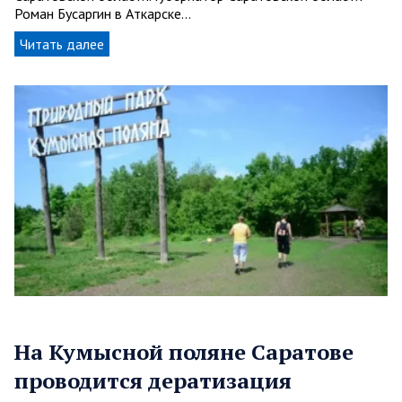
Роман Бусаргин в Аткарске…
Читать далее
На Кумысной поляне Саратове
проводится дератизация