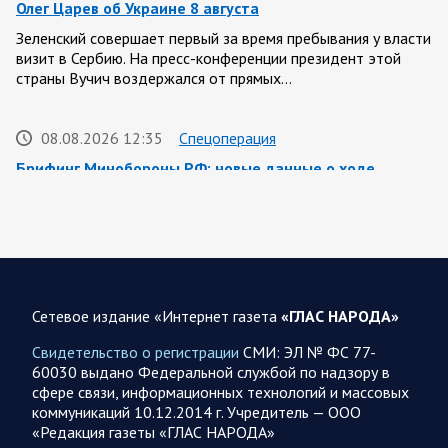
Олег Царев об Украине 8 августа
Зеленский совершает первый за время пребывания у власти
визит в Сербию. На пресс-конференции президент этой
страны Вучич воздержался от прямых…
08.08.2026 12:35
Спецоперация
Брифинг Минобороны РФ: новые данные о ходе
спецоперации 8 августа 2026 года
Новую информацию о ходе проведения ВС РФ
специальной военной операции на 8 августа предоставили
представители группировок «Север», «Запад», «Центр»,
«Юг»…
Сетевое издание «Интернет газета
«ГЛАС НАРОДА»
08.08.2026 12:12
Спецоперация
Свидетельство о регистрации
СМИ: ЭЛ № ФС 77-
Сводка военных действий от Минобороны РФ 8
60030 выдано Федеральной службой по надзору в
августа. Коротко
сфере связи, информационных технологий и массовых
коммуникаций 10.12.2014 г. Учредитель — ООО
Группировка войск «Север» взяла под контроль населенный
«Редакция газеты «ГЛАС НАРОДА»
пункт Ивановка в Харьковской области. Российские