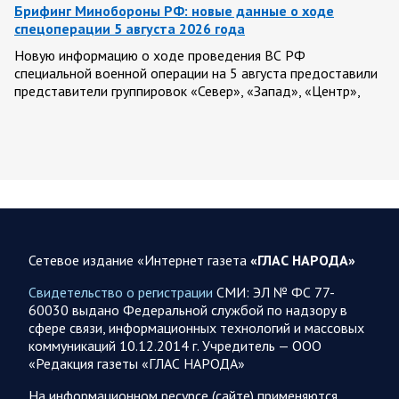
Брифинг Минобороны РФ: новые данные о ходе
спецоперации 5 августа 2026 года
Новую информацию о ходе проведения ВС РФ
специальной военной операции на 5 августа предоставили
представители группировок «Север», «Запад», «Центр»,
«Юг»…
05.08.2026 13:11
Спецоперация
Сводка военных действий от Минобороны РФ 5
августа. Коротко
Вооружённые силы РФ освободили населённый пункт
Зарница в Запорожской области. Воинские части
Сетевое издание «Интернет газета
«ГЛАС НАРОДА»
группировки «Север» взяли под контроль Рыжевку в…
Свидетельство о регистрации
СМИ: ЭЛ № ФС 77-
60030 выдано Федеральной службой по надзору в
05.08.2026 12:51
Власть
сфере связи, информационных технологий и массовых
коммуникаций 10.12.2014 г. Учредитель — ООО
Путин проводит встречу с руководством Министерства
«Редакция газеты «ГЛАС НАРОДА»
обороны России. Главное
Главное: Все службы тыла Минобороны объединяются под
На информационном ресурсе (сайте) применяются