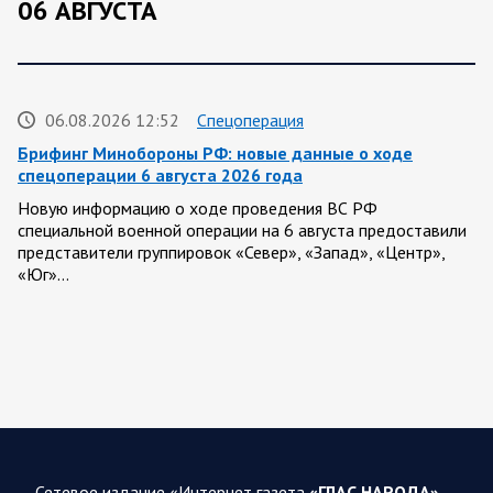
06 АВГУСТА
06.08.2026 12:52
Спецоперация
Брифинг Минобороны РФ: новые данные о ходе
спецоперации 6 августа 2026 года
Новую информацию о ходе проведения ВС РФ
специальной военной операции на 6 августа предоставили
представители группировок «Север», «Запад», «Центр»,
«Юг»…
06.08.2026 12:36
Спецоперация
Сводка военных действий от Минобороны РФ 6
августа. Коротко
Российские вооруженные силы нанесли удары по
инфраструктуре и логистическим узлам, задействованным
ВСУ, в течение суток. Потери украинской стороны,
Сетевое издание «Интернет газета
«ГЛАС НАРОДА»