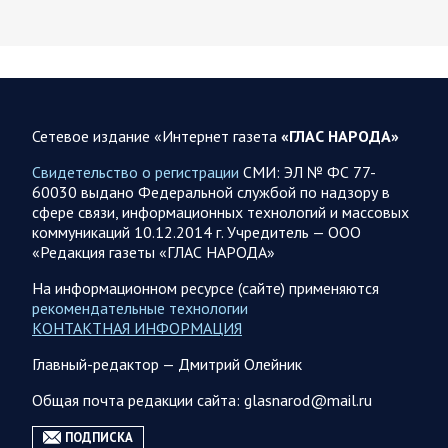
Брифинг Минобороны РФ: новые данные о ходе
спецоперации 7 августа 2026 года
Новую информацию о ходе проведения ВС РФ
специальной военной операции на 7 августа предоставили
представители группировок «Север», «Запад», «Центр»,
«Юг»…
Сетевое издание «Интернет газета
«ГЛАС НАРОДА»
Свидетельство о регистрации
СМИ: ЭЛ № ФС 77-
07.08.2026 12:29
Спецоперация
60030 выдано Федеральной службой по надзору в
сфере связи, информационных технологий и массовых
Сводка военных действий от Минобороны РФ 7
коммуникаций 10.12.2014 г. Учредитель — ООО
августа. Коротко
«Редакция газеты «ГЛАС НАРОДА»
Главное: Российские вооружённые силы взяли под контроль
село Анискино в Харьковской области. За прошедшую
На информационном ресурсе (сайте) применяются
неделю ВС РФ осуществили два массированных…
рекомендательные технологии
КОНТАКТНАЯ ИНФОРМАЦИЯ
Главный-редактор — Дмитрий Олейник
07.08.2026 10:51
Мир
Война на Ближнем Востоке. Итоги за 6 августа 2026
Общая почта редакции сайта: glasnarod@mail.ru
года
ПОДПИСКА
Президент США Дональд Трамп выразил уверенность, что