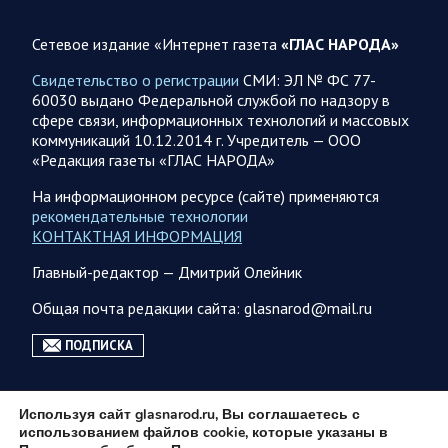
представители группировок «Север», «Запад», «Центр»,
«Юг»…
Сетевое издание «Интернет газета
«ГЛАС НАРОДА»
Свидетельство о регистрации
СМИ: ЭЛ № ФС 77-
07.08.2026 12:29
Спецоперация
60030 выдано Федеральной службой по надзору в
сфере связи, информационных технологий и массовых
Сводка военных действий от Минобороны РФ 7
коммуникаций 10.12.2014 г. Учредитель — ООО
августа. Коротко
«Редакция газеты «ГЛАС НАРОДА»
Главное: Российские вооружённые силы взяли под контроль
село Анискино в Харьковской области. За прошедшую
На информационном ресурсе (сайте) применяются
неделю ВС РФ осуществили два массированных…
рекомендательные технологии
КОНТАКТНАЯ ИНФОРМАЦИЯ
Главный-редактор — Дмитрий Олейник
07.08.2026 10:51
Мир
Война на Ближнем Востоке. Итоги за 6 августа 2026
Общая почта редакции сайта: glasnarod@mail.ru
года
ПОДПИСКА
Президент США Дональд Трамп выразил уверенность, что
война с Ираном скоро закончится. По его оценке, Тегеран
не сможет продолжать конфликт…
Используя сайт glasnarod.ru, Вы соглашаетесь с
использованием файлов cookie, которые указаны в