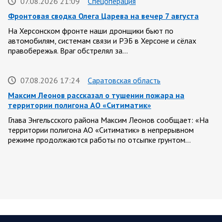
07.08.2026 21:09
Спецоперация
Фронтовая сводка Олега Царева на вечер 7 августа
На Херсонском фронте наши дронщики бьют по
автомобилям, системам связи и РЭБ в Херсоне и сёлах
правобережья. Враг обстрелял за…
07.08.2026 17:24
Саратовская область
Максим Леонов рассказал о тушении пожара на
территории полигона АО «Ситиматик»
Глава Энгельсского района Максим Леонов сообщает: «На
территории полигона АО «Ситиматик» в непрерывном
режиме продолжаются работы по отсыпке грунтом…
07.08.2026 12:42
Спецоперация
Брифинг Минобороны РФ: новые данные о ходе
спецоперации 7 августа 2026 года
Новую информацию о ходе проведения ВС РФ
специальной военной операции на 7 августа предоставили