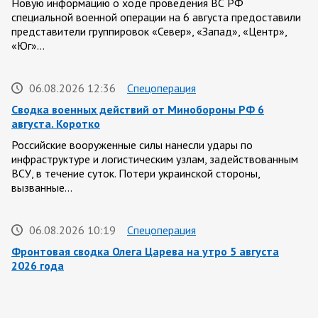
Новую информацию о ходе проведения ВС РФ
специальной военной операции на 6 августа предоставили
представители группировок «Север», «Запад», «Центр»,
«Юг»…
06.08.2026 12:36
Спецоперация
Сводка военных действий от Минобороны РФ 6
августа. Коротко
Российские вооруженные силы нанесли удары по
инфраструктуре и логистическим узлам, задействованным
ВСУ, в течение суток. Потери украинской стороны,
вызванные…
06.08.2026 10:19
Спецоперация
Фронтовая сводка Олега Царева на утро 5 августа
2026 года
За ночь силами ПВО перехвачены и уничтожены 605
украинских БПЛА: БПЛА сбивали над территориями
Белгородской, Брянской, Владимирской, Воронежской,