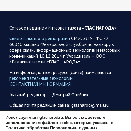
Калужской, Курской,…
06.08.2026 07:53
Белгородская область
Сетевое издание «Интернет газета
«ГЛАС НАРОДА»
Украинские террористы продолжают убивать мирное
население приграничных районов. Данные на 6 августа
Свидетельство о регистрации
СМИ: ЭЛ № ФС 77-
60030 выдано Федеральной службой по надзору в
За прошедшие сутки армия трусов и убийц, будучи не в
сфере связи, информационных технологий и массовых
силах ничего противопоставить на поле боя, атаковала
коммуникаций 10.12.2014 г. Учредитель — ООО
гражданское население Белгородской…
«Редакция газеты «ГЛАС НАРОДА»
На информационном ресурсе (сайте) применяются
06.08.2026 07:49
Спецоперация
рекомендательные технологии
Сводка на утро 6 августа 2026 года от Двух майоров
КОНТАКТНАЯ ИНФОРМАЦИЯ
В Ярославле после налета перекрыто движение по
Главный-редактор — Дмитрий Олейник
Московскому проспекту, изменена работы общественного
транспорта. Судя по записям с кналов противника, его…
Общая почта редакции сайта: glasnarod@mail.ru
ПОДПИСКА
Используя сайт glasnarod.ru, Вы соглашаетесь с
06.08.2026 07:46
Курская область
использованием файлов cookie, которые указаны в
Политике обработки Персональных данных
Обстановка в Курском приграничье на утро 6 августа