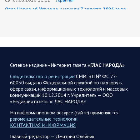
Олег Царев об Украине к исходу 7 августа 2026 года
По данным украинского центра «Социс», во втором туре
выборов Зеленский разгромно проигрывает любому из трёх
потенциальных соперников. Залужный опережает его…
07.08.2026 21:09
Спецоперация
Фронтовая сводка Олега Царева на вечер 7 августа
Сетевое издание «Интернет газета
«ГЛАС НАРОДА»
На Херсонском фронте наши дронщики бьют по
автомобилям, системам связи и РЭБ в Херсоне и сёлах
Свидетельство о регистрации
СМИ: ЭЛ № ФС 77-
правобережья. Враг обстрелял за…
60030 выдано Федеральной службой по надзору в
сфере связи, информационных технологий и массовых
коммуникаций 10.12.2014 г. Учредитель — ООО
07.08.2026 17:24
Саратовская область
«Редакция газеты «ГЛАС НАРОДА»
Максим Леонов рассказал о тушении пожара на
На информационном ресурсе (сайте) применяются
территории полигона АО «Ситиматик»
рекомендательные технологии
Глава Энгельсского района Максим Леонов сообщает: «На
КОНТАКТНАЯ ИНФОРМАЦИЯ
территории полигона АО «Ситиматик» в непрерывном
Главный-редактор — Дмитрий Олейник
режиме продолжаются работы по отсыпке грунтом…