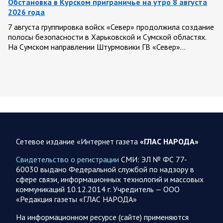
Обстановка в Курском приграничье на утро 8 августа
2026 года
7 августа группировка войск «Север» продолжила создание
полосы безопасности в Харьковской и Сумской областях.
На Сумском направлении Штурмовики ГВ «Север»…
07 АВГУСТА
07.08.2026 21:12
Украина
Сетевое издание «Интернет газета
«ГЛАС НАРОДА»
Олег Царев об Украине к исходу 7 августа 2026 года
По данным украинского центра «Социс», во втором туре
Свидетельство о регистрации
СМИ: ЭЛ № ФС 77-
выборов Зеленский разгромно проигрывает любому из трёх
60030 выдано Федеральной службой по надзору в
потенциальных соперников. Залужный опережает его…
сфере связи, информационных технологий и массовых
коммуникаций 10.12.2014 г. Учредитель — ООО
«Редакция газеты «ГЛАС НАРОДА»
07.08.2026 21:09
Спецоперация
На информационном ресурсе (сайте) применяются
Фронтовая сводка Олега Царева на вечер 7 августа