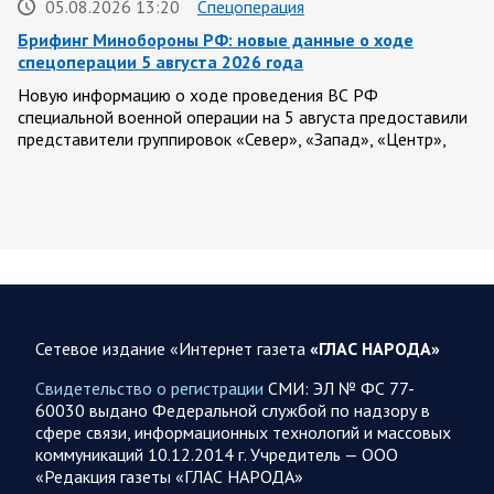
05.08.2026 13:20
Спецоперация
Брифинг Минобороны РФ: новые данные о ходе
спецоперации 5 августа 2026 года
Новую информацию о ходе проведения ВС РФ
специальной военной операции на 5 августа предоставили
представители группировок «Север», «Запад», «Центр»,
«Юг»…
05.08.2026 13:11
Спецоперация
Сводка военных действий от Минобороны РФ 5
августа. Коротко
Вооружённые силы РФ освободили населённый пункт
Зарница в Запорожской области. Воинские части
Сетевое издание «Интернет газета
«ГЛАС НАРОДА»
группировки «Север» взяли под контроль Рыжевку в…
Свидетельство о регистрации
СМИ: ЭЛ № ФС 77-
60030 выдано Федеральной службой по надзору в
05.08.2026 12:51
Власть
сфере связи, информационных технологий и массовых
коммуникаций 10.12.2014 г. Учредитель — ООО
Путин проводит встречу с руководством Министерства
«Редакция газеты «ГЛАС НАРОДА»
обороны России. Главное