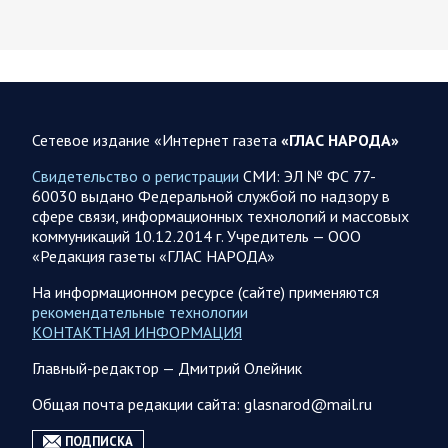
Белгородской, Брянской, Владимирской, Воронежской,
Калужской, Курской,…
06.08.2026 07:53
Белгородская область
Украинские террористы продолжают убивать мирное
население приграничных районов. Данные на 6 августа
Сетевое издание «Интернет газета
«ГЛАС НАРОДА»
За прошедшие сутки армия трусов и убийц, будучи не в
Свидетельство о регистрации
СМИ: ЭЛ № ФС 77-
силах ничего противопоставить на поле боя, атаковала
60030 выдано Федеральной службой по надзору в
гражданское население Белгородской…
сфере связи, информационных технологий и массовых
коммуникаций 10.12.2014 г. Учредитель — ООО
«Редакция газеты «ГЛАС НАРОДА»
06.08.2026 07:49
Спецоперация
На информационном ресурсе (сайте) применяются
Сводка на утро 6 августа 2026 года от Двух майоров
рекомендательные технологии
В Ярославле после налета перекрыто движение по
КОНТАКТНАЯ ИНФОРМАЦИЯ
Московскому проспекту, изменена работы общественного
Главный-редактор — Дмитрий Олейник
транспорта. Судя по записям с кналов противника, его…
Общая почта редакции сайта: glasnarod@mail.ru
06.08.2026 07:46
Курская область
ПОДПИСКА