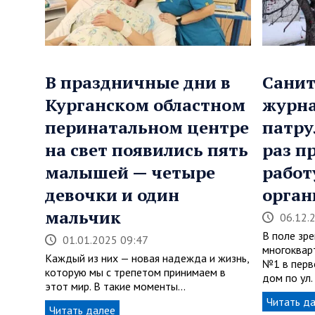
В праздничные дни в
Сани
Курганском областном
журна
перинатальном центре
патру
на свет появились пять
раз п
малышей — четыре
работ
девочки и один
орган
мальчик
06.12.
В поле зре
01.01.2025 09:47
многокварт
Каждый из них — новая надежда и жизнь,
№1 в перв
которую мы с трепетом принимаем в
дом по ул
этот мир. В такие моменты…
Читать д
Читать далее