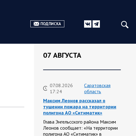
ПОДПИСКА
07 АВГУСТА
07.08.2026
Саратовская
17:24
область
Максим Леонов рассказал о
тушении пожара на территории
полигона АО «Ситиматик»
Глава Энгельсского района Максим
Леонов сообщает: «На территории
полигона АО «Ситиматик» в