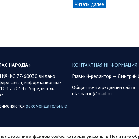
Читать далее
ЛАС НАРОДА»
КОНТАКТНАЯ ИНФОРМАЦИЯ
 № ФС 77-60030 выдано
Главный-редактор — Дмитрий 
фере связи, информационных
Общая почта редакции сайта:
10.12.2014 г. Учредитель —
glasnarod@mail.ru
А»
применяются
рекомендательные
использованием файлов cookie, которые указаны в
Политике об
© 2013 - 2026