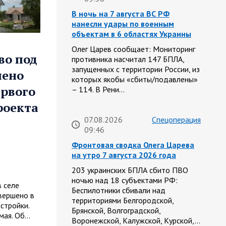
В ночь на 7 августа ВС РФ
нанесли удары по военным
объектам в 6 областях Украины
Олег Царев сообщает: Мониторинг
во под
противника насчитал 147 БПЛА,
запущенных с территории России, из
шено
которых якобы «сбиты/подавлены»
ервого
– 114. В Рени…
роекта
07.08.2026
Спецоперация
09:46
Фронтовая сводка Олега Царева
на утро 7 августа 2026 года
203 украинских БПЛА сбито ПВО
ночью над 18 субъектами РФ:
 селе
Беспилотники сбивали над
вершено в
территориями Белгородской,
стройки.
Брянской, Волгоградской,
мая. Об…
Воронежской, Калужской, Курской,…