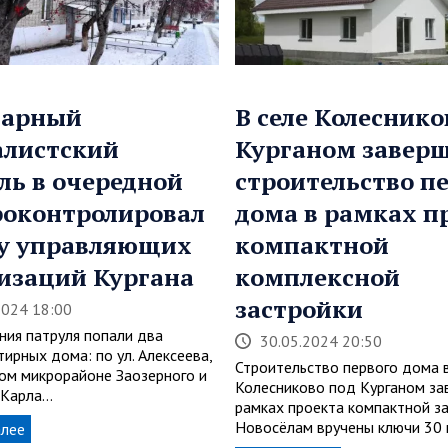
тарный
В селе Колеснико
листский
Курганом завер
ль в очередной
строительство п
роконтролировал
дома в рамках п
у управляющих
компактной
изаций Кургана
комплексной
застройки
2024 18:00
ния патруля попали два
30.05.2024 20:50
ирных дома: по ул. Алексеева,
Строительство первого дома в
ом микрорайоне Заозерного и
Колесниково под Курганом за
. Карла…
рамках проекта компактной за
Новосёлам вручены ключи 30 
алее