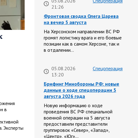
05.08.2026
Спецоперация
21:26
Фронтовая сводка Олега Царева
на вечер 5 августа
На Херсонском направлении ВС РФ
х
громят логистику врага и его боевые
позиции как в самом Херсоне, так и
в отдалении…
05.08.2026
Спецоперация
13:20
Брифинг Минобороны РФ: новые
данные о ходе спецоперации 5
августа 2026 года
ожения
Новую информацию о ходе
н в
проведения ВС РФ специальной
военной операции на 5 августа
ективной
предоставили представители
. Эксперты
группировок «Север», «Запад»,
«Центр», «Юг»…