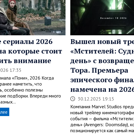
 сериалы 2026
Вышел новый тр
 на которые стоит
«Мстителей: Суд
ить внимание
день» с возвращ
Тора. Премьера
2026 17:35
ериала «Пони», 2026 Когда
эпического фина
ранее наметить, что
намечена на 2026
ь, особенно полезны
кие подборки. Впереди много
30.12.2025 19:15
разных…
Компания Marvel Studios пред
алее
новый трейлер кинематографи
события — фильма «Мстители
день» (Avengers: Doomsday), 
позиционируется как самый 