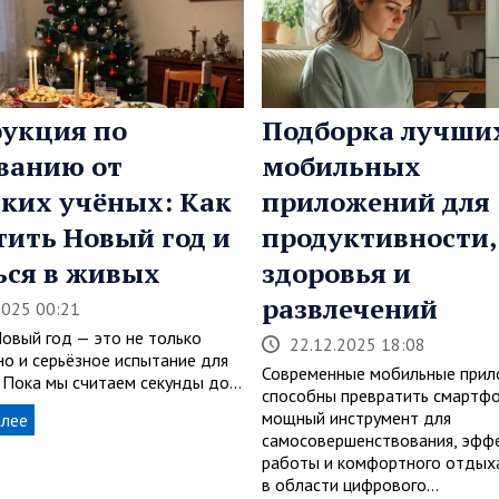
укция по
Подборка лучши
ванию от
мобильных
ких учёных: Как
приложений для
тить Новый год и
продуктивности,
ься в живых
здоровья и
развлечений
2025 00:21
Новый год — это не только
22.12.2025 18:08
но и серьёзное испытание для
Современные мобильные прил
. Пока мы считаем секунды до…
способны превратить смартфо
мощный инструмент для
алее
самосовершенствования, эфф
работы и комфортного отдыха
в области цифрового…