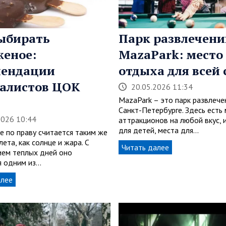
ыбирать
Парк развлечени
еное:
MazaPark: место
мендации
отдыха для всей
алистов ЦОК
20.05.2026 11:34
MazaPark – это парк развлече
Санкт-Петербурге. Здесь есть
2026 10:44
аттракционов на любой вкус, 
для детей, места для…
 по праву считается таким же
ета, как солнце и жара. С
Читать далее
ием теплых дней оно
я одним из…
алее