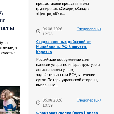
предоставили представители
группировок «Север», «Запад»,
,
«Центр», «Юг»…
ит
платы
06.08.2026
Спецоперация
12:36
Сводка военных действий от
букет
Минобороны РФ 6 августа.
тление, а
Коротко
 счастью,
…
Российские вооруженные силы
нанесли удары по инфраструктуре и
логистическим узлам,
задействованным ВСУ, в течение
суток. Потери украинской стороны,
вызванные…
06.08.2026
Спецоперация
10:19
Фронтовая сводка Олега Царева