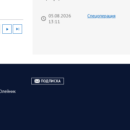
05.08.2026
Спецоперация
13:11
Сводка военных действий от
Минобороны РФ 5 августа.
Коротко
Вооружённые силы РФ освободили
населённый пункт Зарница в
Запорожской области. Воинские
части группировки «Север» взяли
под контроль Рыжевку в…
ПОДПИСКА
Олейник
05.08.2026 12:51
Власть
Путин проводит встречу с
руководством Министерства
обороны России. Главное
Главное: Все службы тыла
Минобороны объединяются под