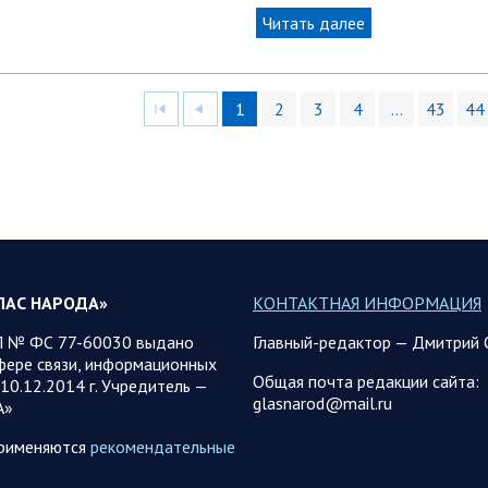
Читать далее
1
2
3
4
…
43
44
ЛАС НАРОДА»
КОНТАКТНАЯ ИНФОРМАЦИЯ
 № ФС 77-60030 выдано
Главный-редактор — Дмитрий 
фере связи, информационных
Общая почта редакции сайта:
10.12.2014 г. Учредитель —
glasnarod@mail.ru
А»
применяются
рекомендательные