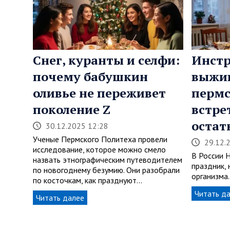
Снег, куранты и селфи:
Инстр
почему бабушкин
выжи
оливье не переживет
пермс
поколение Z
встре
остат
30.12.2025 12:28
Ученые Пермского Политеха провели
29.12.
исследование, которое можно смело
В России 
назвать этнографическим путеводителем
праздник, 
по новогоднему безумию. Они разобрали
организма
по косточкам, как празднуют…
Читать д
Читать далее