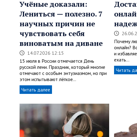
Учёные доказали:
Доста
Лениться — полезно. 7
онлай
научных причин не
надеж
чувствовать себя
26.06.
виноватым на диване
Почему лю
онлайн? В
14.07.2026 12:15
и избавляе
ехать…
15 июля в России отмечается День
русской лени. Праздник, который многие
Читать д
отмечают с особым энтузиазмом, но при
этом испытывают лёгкое…
Читать далее