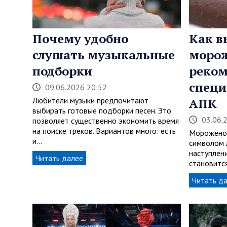
Почему удобно
Как в
слушать музыкальные
морож
подборки
реко
специ
09.06.2026 20:52
Любители музыки предпочитают
АПК
выбирать готовые подборки песен. Это
03.06.
позволяет существенно экономить время
на поиске треков. Вариантов много: есть
Мороженое
и…
символом л
наступлен
Читать далее
становитс
Читать д