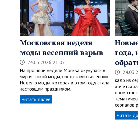
Московская неделя
Новые
моды весенний взрыв
года,
обрат
24.03.2026 21:07
На прошлой неделе Москва окунулась в
24.03.
мир высокой моды, представив весеннюю
кадр из с
Неделю моды, которая в этом году стала
хочется за
настоящим праздником…
посмотрет
тематичес
Читать далее
сериалов 
Читать д