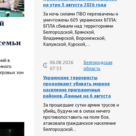
на утро 5 августа 2026 года
За ночь силами ПВО перехвачены и
уничтожены 605 украинских БПЛА:
й
БПЛА сбивали над территориями
Белгородской, Брянской,
Владимирской, Воронежской,
 семьи
Калужской, Курской,…
ний в
06.08.2026
Белгородская
 много
07:53
область
игровых зон
Украинские террористы
продолжают убивать мирное
население приграничных
районов. Данные на 6 августа
За прошедшие сутки армия трусов и
убийц, будучи не в силах ничего
противопоставить на поле боя,
атаковала гражданское население
Белгородской…