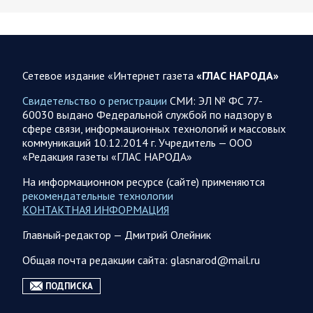
В ночь 8 августа ВС РФ нанесли удары по объектам в 8
областях Украины
Олег Царев сообщает: Мониторинг противника насчитал
151 БПЛА, запущенный с территории России, из которых
Сетевое издание «Интернет газета
«ГЛАС НАРОДА»
якобы «сбиты/подавлены» – 135. В Киеве…
Свидетельство о регистрации
СМИ: ЭЛ № ФС 77-
60030 выдано Федеральной службой по надзору в
08.08.2026 10:05
Спецоперация
сфере связи, информационных технологий и массовых
коммуникаций 10.12.2014 г. Учредитель — ООО
Фронтовая сводка Олега Царева 8 августа 2026 года
«Редакция газеты «ГЛАС НАРОДА»
397 украинских БПЛА сбито ПВО ночью над 15 субъектами
РФ: Беспилотники сбивали над территориями
На информационном ресурсе (сайте) применяются
Белгородской, Брянской, Воронежской, Курской, Липецкой,
рекомендательные технологии
Орловской,…
КОНТАКТНАЯ ИНФОРМАЦИЯ
Главный-редактор — Дмитрий Олейник
08.08.2026 09:45
Саратовская область
Общая почта редакции сайта: glasnarod@mail.ru
После реализации инвестиционного проекта
Аткарской птицефабрики предприятию необходимо
ПОДПИСКА
помочь с реализацией продукции в сетевых магазинах