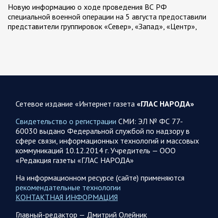
Новую информацию о ходе проведения ВС РФ
специальной военной операции на 5 августа предоставили
представители группировок «Север», «Запад», «Центр»,
«Юг»…
05.08.2026 13:11
Спецоперация
Сводка военных действий от Минобороны РФ 5
августа. Коротко
Сетевое издание «Интернет газета
«ГЛАС НАРОДА»
Вооружённые силы РФ освободили населённый пункт
Зарница в Запорожской области. Воинские части
Свидетельство о регистрации
СМИ: ЭЛ № ФС 77-
группировки «Север» взяли под контроль Рыжевку в…
60030 выдано Федеральной службой по надзору в
сфере связи, информационных технологий и массовых
коммуникаций 10.12.2014 г. Учредитель — ООО
05.08.2026 12:51
Власть
«Редакция газеты «ГЛАС НАРОДА»
Путин проводит встречу с руководством Министерства
обороны России. Главное
На информационном ресурсе (сайте) применяются
рекомендательные технологии
Главное: Все службы тыла Минобороны объединяются под
КОНТАКТНАЯ ИНФОРМАЦИЯ
руководством Валерия Солодчука. Группировкой «Центр» в
рамках СВО будет командовать Андрей Иванаев.
Главный-редактор — Дмитрий Олейник