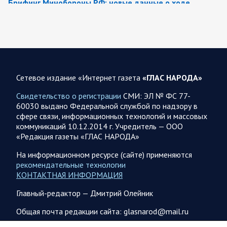
Брифинг Минобороны РФ: новые данные о ходе
спецоперации 8 августа 2026 года
Новую информацию о ходе проведения ВС РФ
специальной военной операции на 8 августа предоставили
представители группировок «Север», «Запад», «Центр»,
«Юг»…
Сетевое издание «Интернет газета
«ГЛАС НАРОДА»
08.08.2026 12:12
Спецоперация
Свидетельство о регистрации
СМИ: ЭЛ № ФС 77-
Сводка военных действий от Минобороны РФ 8
60030 выдано Федеральной службой по надзору в
августа. Коротко
сфере связи, информационных технологий и массовых
коммуникаций 10.12.2014 г. Учредитель — ООО
Группировка войск «Север» взяла под контроль населенный
«Редакция газеты «ГЛАС НАРОДА»
пункт Ивановка в Харьковской области. Российские
вооруженные силы за последние сутки поразили…
На информационном ресурсе (сайте) применяются
рекомендательные технологии
КОНТАКТНАЯ ИНФОРМАЦИЯ
08.08.2026 10:09
Спецоперация
Главный-редактор — Дмитрий Олейник
В ночь 8 августа ВС РФ нанесли удары по объектам в 8
областях Украины
Общая почта редакции сайта: glasnarod@mail.ru
Олег Царев сообщает: Мониторинг противника насчитал