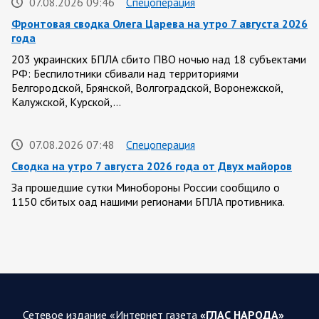
07.08.2026 09:46
Спецоперация
Фронтовая сводка Олега Царева на утро 7 августа 2026
года
203 украинских БПЛА сбито ПВО ночью над 18 субъектами
РФ: Беспилотники сбивали над территориями
Белгородской, Брянской, Волгоградской, Воронежской,
Калужской, Курской,…
07.08.2026 07:48
Спецоперация
Сводка на утро 7 августа 2026 года от Двух майоров
За прошедшие сутки Минобороны России сообщило о
1150 сбитых оад нашими регионами БПЛА противника.
Ночью сообщалось о работе ПВО в…
07.08.2026 07:44
Белгородская область
Украинские террористы продолжают убивать мирное
население приграничных районов. Данные на 7 августа
Сетевое издание «Интернет газета
«ГЛАС НАРОДА»
За прошедшие сутки армия трусов и убийц, будучи не в