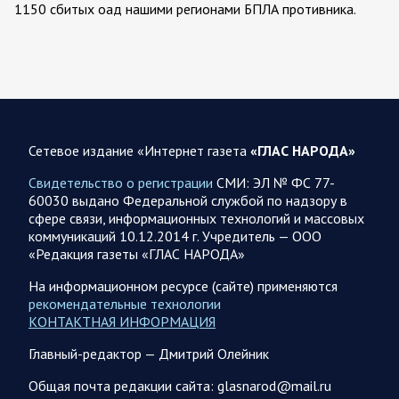
1150 сбитых оад нашими регионами БПЛА противника.
Ночью сообщалось о работе ПВО в…
07.08.2026 07:44
Белгородская область
Украинские террористы продолжают убивать мирное
население приграничных районов. Данные на 7 августа
Сетевое издание «Интернет газета
«ГЛАС НАРОДА»
За прошедшие сутки армия трусов и убийц, будучи не в
силах ничего противопоставить на поле боя, атаковала
Свидетельство о регистрации
СМИ: ЭЛ № ФС 77-
гражданское население Брянской,…
60030 выдано Федеральной службой по надзору в
сфере связи, информационных технологий и массовых
коммуникаций 10.12.2014 г. Учредитель — ООО
07.08.2026 06:42
Курская область
«Редакция газеты «ГЛАС НАРОДА»
Обстановка в Курском приграничье на утро 7 августа
2026 года
На информационном ресурсе (сайте) применяются
рекомендательные технологии
6 августа группировка войск «Север» продолжила создание
КОНТАКТНАЯ ИНФОРМАЦИЯ
полосы безопасности в Харьковской и Сумской областях. В
Черниговской области жители приграничных…
Главный-редактор — Дмитрий Олейник
Общая почта редакции сайта: glasnarod@mail.ru