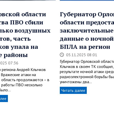
овской области
Губернатор Орло
тва ПВО сбили
области предост
лько воздушных
заключительные
тов, часть
данные о ночной
ков упала на
БПЛА на регион
е районы
05.11.2025 08:01
Губернатор Орловской област
2025 07:36
Клычков в своем ТК сообщил,
р региона Андрей Клычков
результате ночной атаки сред
 Вражеские атаки на
радиоэлектронной борьбы бы
 область продолжаются – в
уничтожены два…
е работы ПВО несколько
 было…
Читать далее
алее