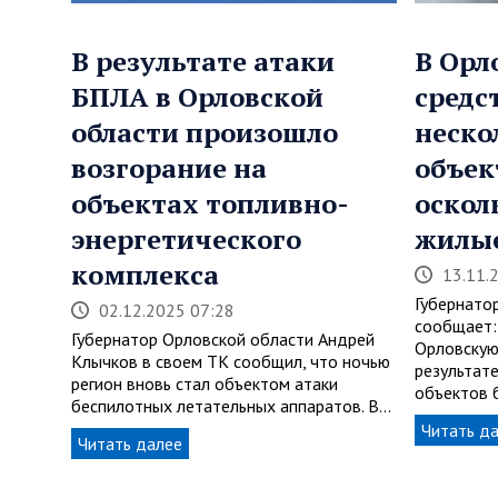
В результате атаки
В Орл
БПЛА в Орловской
средс
области произошло
неско
возгорание на
объек
объектах топливно-
оскол
энергетического
жилы
комплекса
13.11.
Губернато
02.12.2025 07:28
сообщает:
Губернатор Орловской области Андрей
Орловскую
Клычков в своем TК сообщил, что ночью
результат
регион вновь стал объектом атаки
объектов
беспилотных летательных аппаратов. В…
Читать д
Читать далее