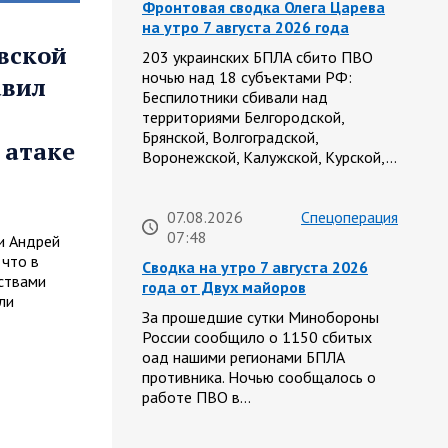
Фронтовая сводка Олега Царева
на утро 7 августа 2026 года
вской
203 украинских БПЛА сбито ПВО
ночью над 18 субъектами РФ:
авил
Беспилотники сбивали над
территориями Белгородской,
Брянской, Волгоградской,
 атаке
Воронежской, Калужской, Курской,…
07.08.2026
Спецоперация
07:48
и Андрей
 что в
Сводка на утро 7 августа 2026
ствами
года от Двух майоров
ли
За прошедшие сутки Минобороны
России сообщило о 1150 сбитых
оад нашими регионами БПЛА
противника. Ночью сообщалось о
работе ПВО в…