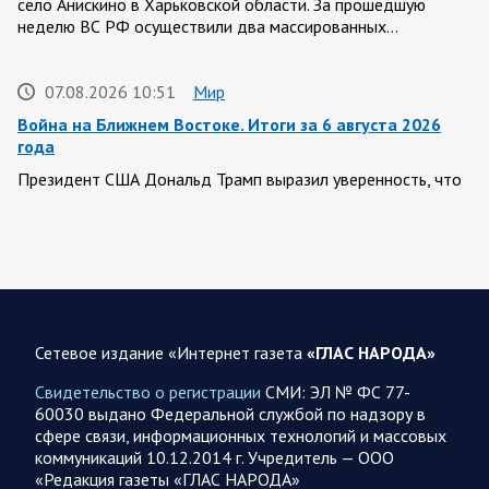
село Анискино в Харьковской области. За прошедшую
неделю ВС РФ осуществили два массированных…
07.08.2026 10:51
Мир
Война на Ближнем Востоке. Итоги за 6 августа 2026
года
Президент США Дональд Трамп выразил уверенность, что
война с Ираном скоро закончится. По его оценке, Тегеран
не сможет продолжать конфликт…
07.08.2026 09:56
Спецоперация
В ночь на 7 августа ВС РФ нанесли удары по военным
объектам в 6 областях Украины
Сетевое издание «Интернет газета
«ГЛАС НАРОДА»
Олег Царев сообщает: Мониторинг противника насчитал
Свидетельство о регистрации
СМИ: ЭЛ № ФС 77-
147 БПЛА, запущенных с территории России, из которых
60030 выдано Федеральной службой по надзору в
якобы «сбиты/подавлены» – 114. В Рени…
сфере связи, информационных технологий и массовых
коммуникаций 10.12.2014 г. Учредитель — ООО
«Редакция газеты «ГЛАС НАРОДА»
07.08.2026 09:46
Спецоперация