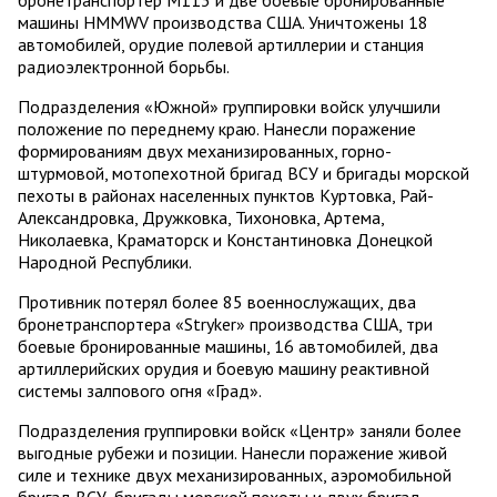
машины HMMWV производства США. Уничтожены 18
автомобилей, орудие полевой артиллерии и станция
радиоэлектронной борьбы.
Подразделения «Южной» группировки войск улучшили
положение по переднему краю. Нанесли поражение
формированиям двух механизированных, горно-
штурмовой, мотопехотной бригад ВСУ и бригады морской
пехоты в районах населенных пунктов Куртовка, Рай-
Александровка, Дружковка, Тихоновка, Артема,
Николаевка, Краматорск и Константиновка Донецкой
Народной Республики.
Противник потерял более 85 военнослужащих, два
бронетранспортера «Stryker» производства США, три
боевые бронированные машины, 16 автомобилей, два
артиллерийских орудия и боевую машину реактивной
системы залпового огня «Град».
Подразделения группировки войск «Центр» заняли более
выгодные рубежи и позиции. Нанесли поражение живой
силе и технике двух механизированных, аэромобильной
бригад ВСУ, бригады морской пехоты и двух бригад