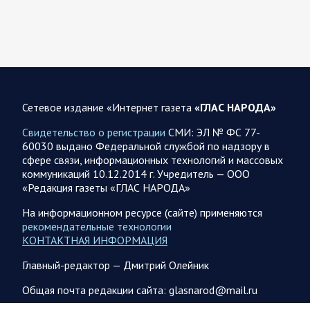
За ночь силами ПВО перехвачены и уничтожены 605
украинских БПЛА: БПЛА сбивали над территориями
Белгородской, Брянской, Владимирской, Воронежской,
Калужской, Курской,…
06.08.2026 07:53
Белгородская область
Сетевое издание «Интернет газета
«ГЛАС НАРОДА»
Украинские террористы продолжают убивать мирное
население приграничных районов. Данные на 6 августа
Свидетельство о регистрации
СМИ: ЭЛ № ФС 77-
60030 выдано Федеральной службой по надзору в
За прошедшие сутки армия трусов и убийц, будучи не в
сфере связи, информационных технологий и массовых
силах ничего противопоставить на поле боя, атаковала
коммуникаций 10.12.2014 г. Учредитель — ООО
гражданское население Белгородской…
«Редакция газеты «ГЛАС НАРОДА»
На информационном ресурсе (сайте) применяются
06.08.2026 07:49
Спецоперация
рекомендательные технологии
Сводка на утро 6 августа 2026 года от Двух майоров
КОНТАКТНАЯ ИНФОРМАЦИЯ
В Ярославле после налета перекрыто движение по
Главный-редактор — Дмитрий Олейник
Московскому проспекту, изменена работы общественного
транспорта. Судя по записям с кналов противника, его…
Общая почта редакции сайта: glasnarod@mail.ru