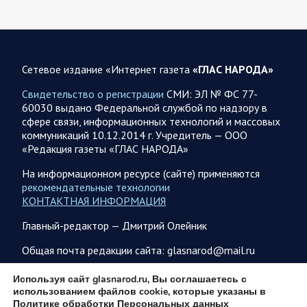
Новую информацию о ходе проведения ВС РФ
специальной военной операции на 8 августа предоставили
представители группировок «Север», «Запад», «Центр»,
«Юг»…
Сетевое издание «Интернет газета
«ГЛАС НАРОДА»
08.08.2026 12:12
Спецоперация
Свидетельство о регистрации
СМИ: ЭЛ № ФС 77-
Сводка военных действий от Минобороны РФ 8
60030 выдано Федеральной службой по надзору в
августа. Коротко
сфере связи, информационных технологий и массовых
коммуникаций 10.12.2014 г. Учредитель — ООО
Группировка войск «Север» взяла под контроль населенный
«Редакция газеты «ГЛАС НАРОДА»
пункт Ивановка в Харьковской области. Российские
вооруженные силы за последние сутки поразили…
На информационном ресурсе (сайте) применяются
рекомендательные технологии
КОНТАКТНАЯ ИНФОРМАЦИЯ
08.08.2026 10:09
Спецоперация
Главный-редактор — Дмитрий Олейник
В ночь 8 августа ВС РФ нанесли удары по объектам в 8
областях Украины
Общая почта редакции сайта: glasnarod@mail.ru
Олег Царев сообщает: Мониторинг противника насчитал
151 БПЛА, запущенный с территории России, из которых
ПОДПИСКА
Используя сайт glasnarod.ru, Вы соглашаетесь с
якобы «сбиты/подавлены» – 135. В Киеве…
использованием файлов cookie, которые указаны в
Политике обработки Персональных данных