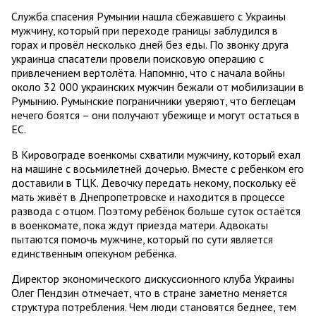
Служба спасения Румынии нашла сбежавшего с Украины
мужчину, который при переходе границы заблудился в
горах и провёл несколько дней без еды. По звонку друга
украинца спасатели провели поисковую операцию с
привлечением вертолёта. Напомню, что с начала войны
около 32 000 украинских мужчин бежали от мобилизации в
Румынию. Румынские пограничники уверяют, что беглецам
нечего боятся – они получают убежище и могут остаться в
ЕС.
В Кировограде военкомы схватили мужчину, который ехал
на машине с восьмилетней дочерью. Вместе с ребенком его
доставили в ТЦК. Девочку передать некому, поскольку её
мать живёт в Днепропетровске и находится в процессе
развода с отцом. Поэтому ребёнок больше суток остаётся
в военкомате, пока ждут приезда матери. Адвокаты
пытаются помочь мужчине, который по сути является
единственным опекуном ребёнка.
Директор экономического дискуссионного клуба Украины
Олег Пендзин отмечает, что в стране заметно меняется
структура потребления. Чем люди становятся беднее, тем