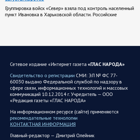
Группировка войск «Север» взяла под контроль населенный
пункт Ивановка в Харьковской области. Российские
вооруженные силы за последние сутки поразили…
08.08.2026 10:09
Спецоперация
В ночь 8 августа ВС РФ нанесли удары по объектам в 8
областях Украины
Сетевое издание «Интернет газета
«ГЛАС НАРОДА»
Олег Царев сообщает: Мониторинг противника насчитал
151 БПЛА, запущенный с территории России, из которых
Свидетельство о регистрации
СМИ: ЭЛ № ФС 77-
якобы «сбиты/подавлены» – 135. В Киеве…
60030 выдано Федеральной службой по надзору в
сфере связи, информационных технологий и массовых
коммуникаций 10.12.2014 г. Учредитель — ООО
08.08.2026 10:05
Спецоперация
«Редакция газеты «ГЛАС НАРОДА»
Фронтовая сводка Олега Царева 8 августа 2026 года
На информационном ресурсе (сайте) применяются
397 украинских БПЛА сбито ПВО ночью над 15 субъектами
рекомендательные технологии
РФ: Беспилотники сбивали над территориями
КОНТАКТНАЯ ИНФОРМАЦИЯ
Белгородской, Брянской, Воронежской, Курской, Липецкой,
Орловской,…
Главный-редактор — Дмитрий Олейник