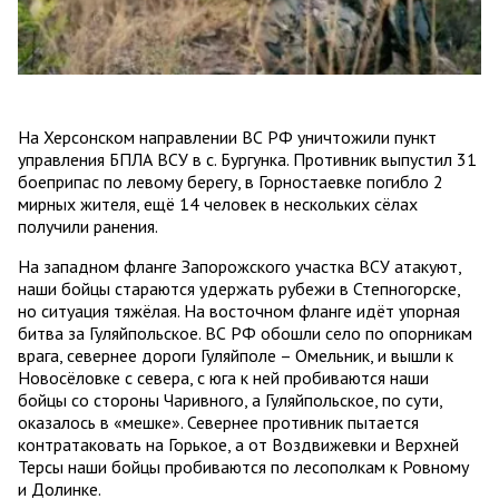
На Херсонском направлении ВС РФ уничтожили пункт
управления БПЛА ВСУ в с. Бургунка. Противник выпустил 31
боеприпас по левому берегу, в Горностаевке погибло 2
мирных жителя, ещё 14 человек в нескольких сёлах
получили ранения.
На западном фланге Запорожского участка ВСУ атакуют,
наши бойцы стараются удержать рубежи в Степногорске,
но ситуация тяжёлая. На восточном фланге идёт упорная
битва за Гуляйпольское. ВС РФ обошли село по опорникам
врага, севернее дороги Гуляйполе – Омельник, и вышли к
Новосёловке с севера, с юга к ней пробиваются наши
бойцы со стороны Чаривного, а Гуляйпольское, по сути,
оказалось в «мешке». Севернее противник пытается
контратаковать на Горькое, а от Воздвижевки и Верхней
Терсы наши бойцы пробиваются по лесополкам к Ровному
и Долинке.