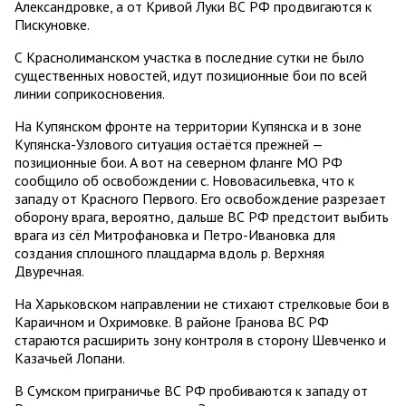
Александровке, а от Кривой Луки ВС РФ продвигаются к
Пискуновке.
С Краснолиманском участка в последние сутки не было
существенных новостей, идут позиционные бои по всей
линии соприкосновения.
На Купянском фронте на территории Купянска и в зоне
Купянска-Узлового ситуация остаётся прежней —
позиционные бои. А вот на северном фланге МО РФ
сообщило об освобождении с. Нововасильевка, что к
западу от Красного Первого. Его освобождение разрезает
оборону врага, вероятно, дальше ВС РФ предстоит выбить
врага из сёл Митрофановка и Петро-Ивановка для
создания сплошного плацдарма вдоль р. Верхняя
Двуречная.
На Харьковском направлении не стихают стрелковые бои в
Караичном и Охримовке. В районе Гранова ВС РФ
стараются расширить зону контроля в сторону Шевченко и
Казачьей Лопани.
В Сумском приграничье ВС РФ пробиваются к западу от