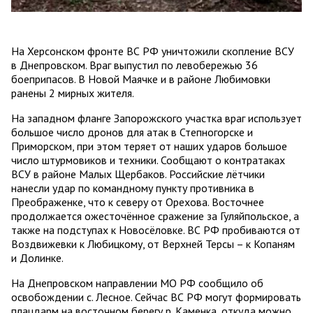
На Херсонском фронте ВС РФ уничтожили скопление ВСУ
в Днепровском. Враг выпустил по левобережью 36
боеприпасов. В Новой Маячке и в районе Любимовки
ранены 2 мирных жителя.
На западном фланге Запорожского участка враг использует
большое число дронов для атак в Степногорске и
Приморском, при этом теряет от наших ударов большое
число штурмовиков и техники. Сообщают о контратаках
ВСУ в районе Малых Щербаков. Российские лётчики
нанесли удар по командному пункту противника в
Преображенке, что к северу от Орехова. Восточнее
продолжается ожесточённое сражение за Гуляйпольское, а
также на подступах к Новосёловке. ВС РФ пробиваются от
Воздвижевки к Любицкому, от Верхней Терсы – к Копаням
и Долинке.
На Днепровском направлении МО РФ сообщило об
освобождении с. Лесное. Сейчас ВС РФ могут формировать
плацдарм на восточном берегу р. Каменка, откуда можно