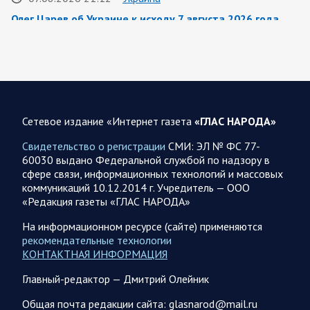
Олег Царев об Украине к исходу 7 августа 2026 года
По данным украинского центра «Социс», во втором туре
выборов Зеленский разгромно проигрывает любому из трёх
потенциальных соперников. Залужный опережает его…
07.08.2026 21:09
Спецоперация
Сетевое издание «Интернет газета
«ГЛАС НАРОДА»
Фронтовая сводка Олега Царева на вечер 7 августа
Свидетельство о регистрации
СМИ: ЭЛ № ФС 77-
На Херсонском фронте наши дронщики бьют по
60030 выдано Федеральной службой по надзору в
автомобилям, системам связи и РЭБ в Херсоне и сёлах
сфере связи, информационных технологий и массовых
правобережья. Враг обстрелял за…
коммуникаций 10.12.2014 г. Учредитель — ООО
«Редакция газеты «ГЛАС НАРОДА»
07.08.2026 17:24
Саратовская область
На информационном ресурсе (сайте) применяются
рекомендательные технологии
Максим Леонов рассказал о тушении пожара на
КОНТАКТНАЯ ИНФОРМАЦИЯ
территории полигона АО «Ситиматик»
Глава Энгельсского района Максим Леонов сообщает: «На
Главный-редактор — Дмитрий Олейник
территории полигона АО «Ситиматик» в непрерывном
режиме продолжаются работы по отсыпке грунтом…
Общая почта редакции сайта: glasnarod@mail.ru