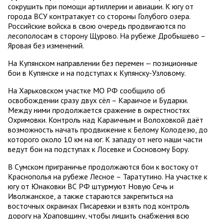
сокрушить при помощи артиллерии и авиации. К югу от
города ВСУ контратакует со стороны Голубого озера.
Российские войска в свою очередь продвигаются по
лесополосам в сторону Щурово. На рубеже Дробышево –
Яровая без изменений.
На Купянском направлении без перемен — позиционные
бои в Купянске и на подступах к Купянску-Узловому.
На Харьковском участке МО РФ сообщило об
освобождении сразу двух сёл – Караичое и Бударки.
Между ними продолжается сражение в окрестностях
Охримовки. Контроль над Караичным и Волоховкой даёт
возможность начать продвижение к Белому Колодезю, до
которого около 10 км на юг. К западу от него наши части
ведут бои на подступах к Лосевке и Сосновому Бору.
В Сумском приграничье продолжаются бои к востоку от
Краснополья на рубеже Лесное – Таратутино. На участке к
югу от Юнаковки ВС РФ штурмуют Новую Сечь и
Иволжанское, а также стараются закрепиться на
восточных окраинах Писаревки и взять под контроль
дорогу на Храповщину, чтобы лишить снабжения всю