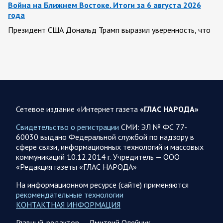
Война на Ближнем Востоке. Итоги за 6 августа 2026
года
Президент США Дональд Трамп выразил уверенность, что
война с Ираном скоро закончится. По его оценке, Тегеран
не сможет продолжать конфликт…
07.08.2026 09:56
Спецоперация
В ночь на 7 августа ВС РФ нанесли удары по военным
объектам в 6 областях Украины
Сетевое издание «Интернет газета
«ГЛАС НАРОДА»
Олег Царев сообщает: Мониторинг противника насчитал
Свидетельство о регистрации
СМИ: ЭЛ № ФС 77-
147 БПЛА, запущенных с территории России, из которых
60030 выдано Федеральной службой по надзору в
якобы «сбиты/подавлены» – 114. В Рени…
сфере связи, информационных технологий и массовых
коммуникаций 10.12.2014 г. Учредитель — ООО
«Редакция газеты «ГЛАС НАРОДА»
07.08.2026 09:46
Спецоперация
Фронтовая сводка Олега Царева на утро 7 августа 2026
На информационном ресурсе (сайте) применяются
года
рекомендательные технологии
КОНТАКТНАЯ ИНФОРМАЦИЯ
203 украинских БПЛА сбито ПВО ночью над 18 субъектами
РФ: Беспилотники сбивали над территориями
Главный-редактор — Дмитрий Олейник