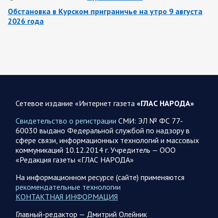
Обстановка в Курском приграничье на утро 9 августа
2026 года
8 августа группировка войск «Север» продолжила создание
полосы безопасности в Харьковской и Сумской областях.
Жители Харьковской и Сумской областей…
08 АВГУСТА
Сетевое издание «Интернет газета
«ГЛАС НАРОДА»
Свидетельство о регистрации
СМИ: ЭЛ № ФС 77-
60030 выдано Федеральной службой по надзору в
08.08.2026 20:10
Украина
сфере связи, информационных технологий и массовых
Олег Царев об Украине 8 августа
коммуникаций 10.12.2014 г. Учредитель — ООО
«Редакция газеты «ГЛАС НАРОДА»
Зеленский совершает первый за время пребывания у власти
визит в Сербию. На пресс-конференции президент этой
На информационном ресурсе (сайте) применяются
страны Вучич воздержался от прямых…
рекомендательные технологии
КОНТАКТНАЯ ИНФОРМАЦИЯ
08.08.2026 12:35
Спецоперация
Главный-редактор — Дмитрий Олейник