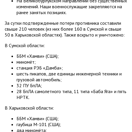
На Великобурлукском направлении без существенных
изменений. Наши военнослужащие закрепляются на
ранее занятых позициях.
За сутки подтвержденные потери противника составили
свыше 210 человек (из них более 160 в Сумской и свыше
50 в Харьковской областях). Также вскрыто и уничтожено:
В Сумской области:
ББМ «Хамви» (США);
миномёт;
станция РЭБ «Дамба»;
шесть пикапов, две единицы инженерной техники и
грузовой автомобиль;
32 ПУ БпЛА;
28 БпЛА самолетного типа, 11 типа «Баба Яга» и пять
НРТК.
В Харьковской области:
ББМ «Хамви» (США);
гаубица М-101 (США);
два миномёта;