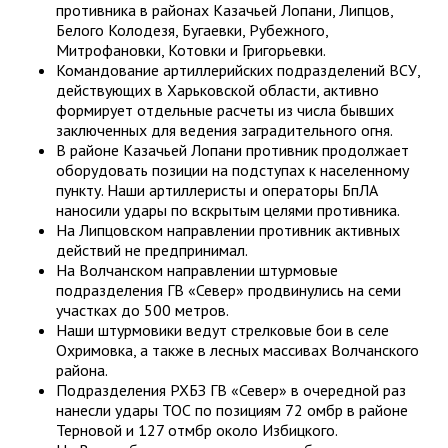
противника в районах Казачьей Лопани, Липцов,
Белого Колодезя, Бугаевки, Рубежного,
Митрофановки, Котовки и Григорьевки.
Командование артиллерийских подразделений ВСУ,
действующих в Харьковской области, активно
формирует отдельные расчеты из числа бывших
заключенных для ведения заградительного огня.
В районе Казачьей Лопани противник продолжает
оборудовать позиции на подступах к населенному
пункту. Наши артиллеристы и операторы БпЛА
наносили удары по вскрытым целями противника.
На Липцовском направлении противник активных
действий не предпринимал.
На Волчанском направлении штурмовые
подразделения ГВ «Север» продвинулись на семи
участках до 500 метров.
Наши штурмовики ведут стрелковые бои в селе
Охримовка, а также в лесных массивах Волчанского
района.
Подразделения РХБЗ ГВ «Север» в очередной раз
нанесли удары ТОС по позициям 72 омбр в районе
Терновой и 127 отмбр около Избицкого.