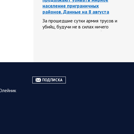
население приграничных
районов. Данные на 8 августа
За прошедшие сутки армия трусов и
убийц, будучи не в силах ничего
противопоставить на поле боя,
атаковала гражданское население
Белгородской…
08.08.2026
Спецоперация
06:51
Сводка на утро 8 августа 2026
ПОДПИСКА
года от Двух майоров
Олейник
Ночью ВС России ударили ракетным
вооружением по Киеву. Также
прилетело по объектам в
Днепровской, Сумской и Одесской
областям. Ранее поражены…