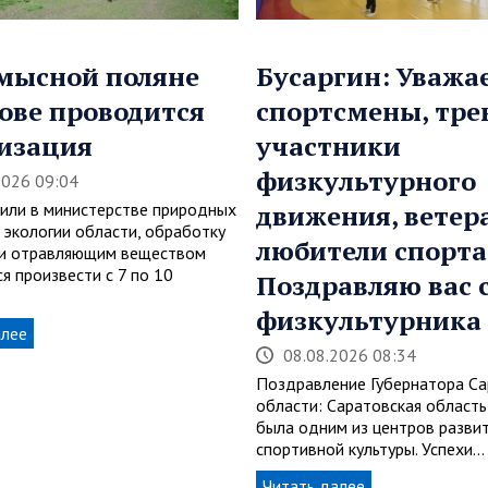
мысной поляне
Бусаргин: Уваж
ове проводится
спортсмены, тре
изация
участники
физкультурного
2026 09:04
или в министерстве природных
движения, ветер
 экологии области, обработку
любители спорта
и отравляющим веществом
я произвести с 7 по 10
Поздравляю вас 
физкультурника
алее
08.08.2026 08:34
Поздравление Губернатора Са
области: Саратовская область
была одним из центров разви
спортивной культуры. Успехи…
Читать далее