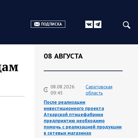
ПОДПИСКА
08 АВГУСТА
цам
08.08.2026
Саратовская
09:45
область
После реализации
инвестиционного проекта
Аткарской птицефабрики
предприятию необходимо
помочь с реализацией продукции
в сетевых магазинах