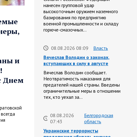
нанесен групповой удар
высокоточным оружием наземного
базирования по предприятию
аемые
военной промышленности и складу
неры,
горюче-смазочных…
08.08.2026 08:09
Власть
Вячеслав Володин о законах,
аны и
вступающих в силу в августе
!
Вячеслав Володин сообщает.
с Днем
Неотвратимость наказания для
предателей нашей страны. Введены
ограничительные меры в отношении
тех, кто уехал за…
ратовской
 всегда
08.08.2026
Белгородская
тия
07:43
область
Украинские террористы
продолжают убивать мирное