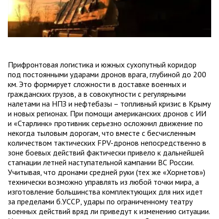
Прифронтовая логистика и южных сухопутный коридор
под постоянными ударами дронов врага, глубиной до 200
км. Это формирует сложности в доставке военных и
гражданских грузов, а в совокупности с регулярными
налетами на НПЗ и нефтебазы – топливный кризис в Крыму
и новых регионах. При помощи американских дронов с ИИ
и «Старлинк» противник серьезно осложнил движение по
некогда тыловым дорогам, что вместе с бесчисленным
количеством тактических FPV-дронов непосредственно в
зоне боевых действий фактически привело к дальнейшей
стагнации летней наступательной кампании ВС России.
Учитывая, что дронами средней руки (тех же «Хорнетов»)
технически возможно управлять из любой точки мира, а
изготовление большинства комплектующих для них идет
за пределами б.УССР, удары по ограниченному театру
военных действий вряд ли приведут к изменению ситуации.