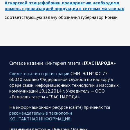
Аткарской птицефабрики предприятию необходимо
помочь с реализацией продукции в сетевых магазинах
Соответствующую задачу обозначил губернатор Роман
Бусаргин перед министерством сельского хозяйства
Саратовской области. Губернатор Саратовской области
Роман Бусаргин в Аткарске…
08.08.2026 09:04
Саратовская область
На Кумысной поляне Саратове проводится
Сетевое издание «Интернет газета
«ГЛАС НАРОДА»
дератизация
Свидетельство о регистрации
СМИ: ЭЛ № ФС 77-
Как сообщили в министерстве природных ресурсов и
60030 выдано Федеральной службой по надзору в
экологии области, обработку территории отравляющим
сфере связи, информационных технологий и массовых
веществом планируется произвести с 7 по 10 августа…
коммуникаций 10.12.2014 г. Учредитель — ООО
«Редакция газеты «ГЛАС НАРОДА»
08.08.2026 08:34
Саратовская область
На информационном ресурсе (сайте) применяются
Бусаргин: Уважаемые спортсмены, тренеры, участники
рекомендательные технологии
физкультурного движения, ветераны и любители
КОНТАКТНАЯ ИНФОРМАЦИЯ
спорта! Поздравляю вас с Днем физкультурника
Главный-редактор — Дмитрий Олейник