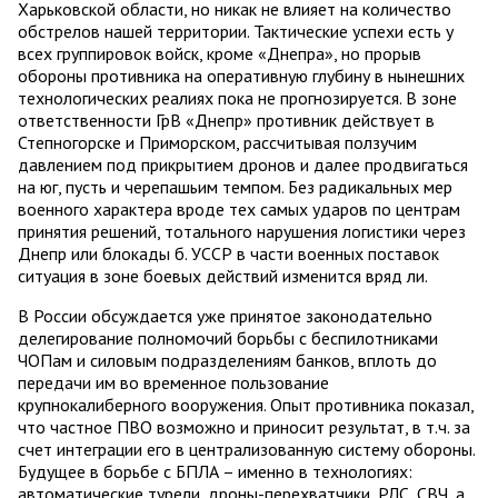
Харьковской области, но никак не влияет на количество
обстрелов нашей территории. Тактические успехи есть у
всех группировок войск, кроме «Днепра», но прорыв
обороны противника на оперативную глубину в нынешних
технологических реалиях пока не прогнозируется. В зоне
ответственности ГрВ «Днепр» противник действует в
Степногорске и Приморском, рассчитывая ползучим
давлением под прикрытием дронов и далее продвигаться
на юг, пусть и черепашьим темпом. Без радикальных мер
военного характера вроде тех самых ударов по центрам
принятия решений, тотального нарушения логистики через
Днепр или блокады б. УССР в части военных поставок
ситуация в зоне боевых действий изменится вряд ли.
В России обсуждается уже принятое законодательно
делегирование полномочий борьбы с беспилотниками
ЧОПам и силовым подразделениям банков, вплоть до
передачи им во временное пользование
крупнокалиберного вооружения. Опыт противника показал,
что частное ПВО возможно и приносит результат, в т.ч. за
счет интеграции его в централизованную систему обороны.
Будущее в борьбе с БПЛА – именно в технологиях:
автоматические турели, дроны-перехватчики, РЛС, СВЧ, а