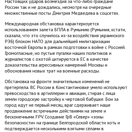
Настоящих ударов возмездия за что-либо граждане
России так и не дождались, несмотря на очередные
множественные посты Дмитрия Медведева в соцсетях.
Международная обстановка характеризуется
использованием залета БПЛА в Румынию (Румыния, кстати,
сказала, что это случилось из-за воздействия украинского
РЭБ) блоком НАТО для дальнейшей милитаризации
восточной Европы в рамках подготовки к войне с Россией.
Громогласные, но пустые пугалки наших политиков и
журналистов с охотой цитируются в ЕС в качестве
доказательства агрессивных намерений Москвы и
обоснования новых трат на военные расходы.
Обстановка на фронте значительных изменений не
претерпела. ВС России в Константиновке умело используют
превосходство в артиллерии и авиации, стирая с лица
земли городскую застройку к чертовой бабушке. Бои за
город идут не первый месяц, враг сдерживает наше
продвижение встречными действиями на земле и
бесконечными FPV. Создание ГрВ «Север» «зоны
безопасности» на границе Белгородской области хоть и
подтверждается несколькими взятыми сёлами в