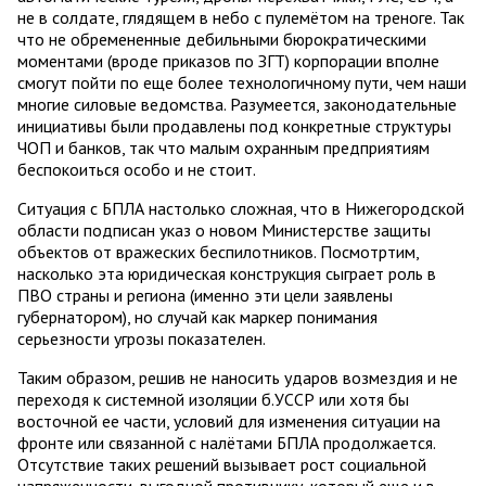
не в солдате, глядящем в небо с пулемётом на треноге. Так
что не обремененные дебильными бюрократическими
моментами (вроде приказов по ЗГТ) корпорации вполне
смогут пойти по еще более технологичному пути, чем наши
многие силовые ведомства. Разумеется, законодательные
инициативы были продавлены под конкретные структуры
ЧОП и банков, так что малым охранным предприятиям
беспокоиться особо и не стоит.
Ситуация с БПЛА настолько сложная, что в Нижегородской
области подписан указ о новом Министерстве защиты
объектов от вражеских беспилотников. Посмотртим,
насколько эта юридическая конструкция сыграет роль в
ПВО страны и региона (именно эти цели заявлены
губернатором), но случай как маркер понимания
серьезности угрозы показателен.
Таким образом, решив не наносить ударов возмездия и не
переходя к системной изоляции б.УССР или хотя бы
восточной ее части, условий для изменения ситуации на
фронте или связанной с налётами БПЛА продолжается.
Отсутствие таких решений вызывает рост социальной
напряженности, выгодной противнику, который еще и в