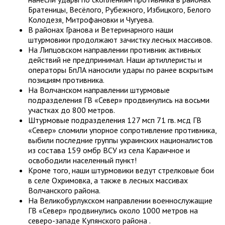
Братеницы, Весёлого, Рубежного, Избицкого, Белого
Колодезя, Митрофановки и Чугуева.
В районах Гранова и Ветеринарного наши
штурмовики продолжают зачистку лесных массивов.
На Липцовском направлении противник активных
действий не предпринимал. Наши артиллеристы и
операторы БпЛА наносили удары по ранее вскрытым
позициям противника.
На Волчанском направлении штурмовые
подразделения ГВ «Север» продвинулись на восьми
участках до 800 метров.
Штурмовые подразделения 127 мсп 71 гв. мсд ГВ
«Север» сломили упорное сопротивление противника,
выбили последние группы украинских националистов
из состава 159 омбр ВСУ из села Караичное и
освободили населенный пункт!
Кроме того, наши штурмовики ведут стрелковые бои
в селе Охримовка, а также в лесных массивах
Волчанского района.
На Великобурлукском направлении военнослужащие
ГВ «Север» продвинулись около 1000 метров на
северо-западе Купянского района .