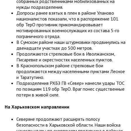
собранных родственниками мобилизованных на
нужды подразделения.
Допросы ранее взятых в плен в районе Уланово
националистов показали, что в распоряжение 101
обр ТерО противник прикомандировывает
мотивированных военнослужащих из состава 5-го
пограничного отряда.
В Сумском районе наши штурмовики продвинулись на
двенадцати участках до 500 метров.
Продолжаются стрелковые бои в Иволжанском,
Писаревке и окрестностях населенных пунктов.
В Краснопольском районе стрелковые бои
продолжаются между населенными пунктами Лесное
и Таратутино.
Подразделения РХБЗ ГВ «Север» нанесли удары ТОС
по позициям 119 обр ТерО. Враг понес существенные
потери в живой силе.
На Харьковском направлении
Северяне продолжают расширять полосу
безопасности в Харьковской области. Наши войска
нанесли удары по скоплениям противника в районах