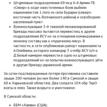
Штурмовые подразделения 69 мсд 6-й Армии ГВ
«Север» в ходе ожесточенных боев выбили
националистов 1 пого из села Бударки (северо-
восточная часть Волчанского района) и освободили
населенный пункт.
Военнослужащие 3-й тяжелой механизированной
бригады массово пытаются перевестись в другие
подразделения ВСУ из-за отношения командования к
личному составу как к «пушечному мясу». В
частности, в сети опубликован рапорт националиста
А.Олейника, которого командир 3 отмбр ВСУ п/п-к
Д.Белый намерен перевести в одно из штурмовых
подразделений из-за попытки военнослужащего уйти
в другую бригаду украинской армии.
За сутки подтвержденные потери противника составили
свыше 200 человек (из них более 140 в Сумской и свыше
60 в Харьковской областях). Два солдата 104 обр ТерО
взяты в плен. Также вскрыто и уничтожено:
В Сумской области:
ББМ «Хамви» (США);