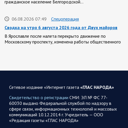
гражданское население Белгородской…
06.08.2026 07:49
Спецоперация
Сводка на утро 6 августа 2026 года от Двух майоров
В Ярославле после налета перекрыто движение по
Московскому проспекту, изменена работы общественного
транспорта. Судя по записям с кналов противника, его…
06.08.2026 07:46
Курская область
Обстановка в Курском приграничье на утро 6 августа
2026 года
Сетевое издание «Интернет газета
«ГЛАС НАРОДА»
5 августа группировка войск «Север» продолжила создание
полосы безопасности в Харьковской и Сумской областях В
Свидетельство о регистрации
СМИ: ЭЛ № ФС 77-
Черниговской области в районе…
60030 выдано Федеральной службой по надзору в
сфере связи, информационных технологий и массовых
коммуникаций 10.12.2014 г. Учредитель — ООО
05 АВГУСТА
«Редакция газеты «ГЛАС НАРОДА»