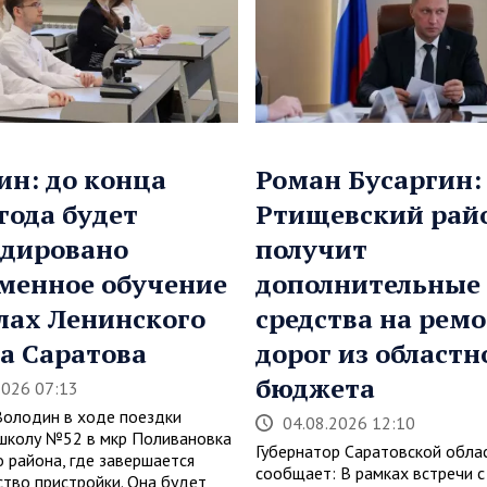
ин: до конца
Роман Бусаргин:
 года будет
Ртищевский рай
дировано
получит
менное обучение
дополнительные
лах Ленинского
средства на рем
а Саратова
дорог из областн
бюджета
2026 07:13
Володин в ходе поездки
04.08.2026 12:10
школу №52 в мкр Поливановка
Губернатор Саратовской обла
о района, где завершается
сообщает: В рамках встречи с
ство пристройки. Она будет