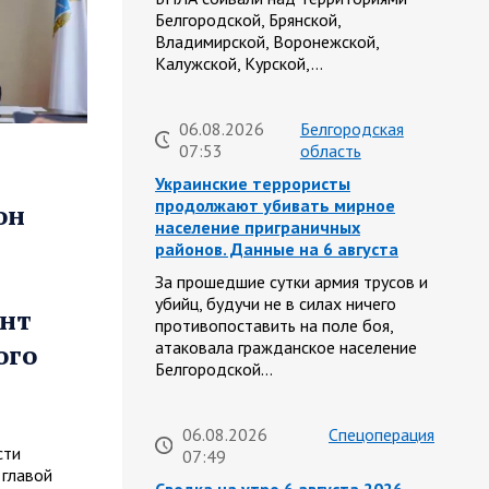
Белгородской, Брянской,
Владимирской, Воронежской,
Калужской, Курской,…
06.08.2026
Белгородская
07:53
область
Украинские террористы
продолжают убивать мирное
он
население приграничных
районов. Данные на 6 августа
За прошедшие сутки армия трусов и
убийц, будучи не в силах ничего
онт
противопоставить на поле боя,
атаковала гражданское население
ого
Белгородской…
06.08.2026
Спецоперация
сти
07:49
 главой