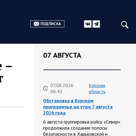
ПОДПИСКА
07 АВГУСТА
 –
т
07.08.2026
Курская
06:42
область
Обстановка в Курском
приграничье на утро 7 августа
2026 года
6 августа группировка войск «Север»
продолжила создание полосы
безопасности в Харьковской и