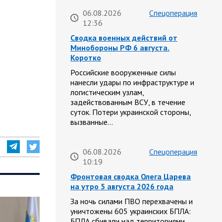
06.08.2026
Спецоперация
12:36
Сводка военных действий от
Минобороны РФ 6 августа.
Коротко
Российские вооруженные силы
нанесли удары по инфраструктуре и
логистическим узлам,
задействованным ВСУ, в течение
суток. Потери украинской стороны,
вызванные…
06.08.2026
Спецоперация
10:19
Фронтовая сводка Олега Царева
на утро 5 августа 2026 года
За ночь силами ПВО перехвачены и
уничтожены 605 украинских БПЛА:
БПЛА сбивали над территориями