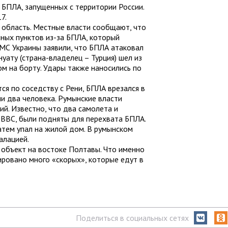
 БПЛА, запущенных с территории России.
7.
 область. Местные власти сообщают, что
нных пунктов из-за БПЛА, который
ВМС Украины заявили, что БПЛА атаковал
уату (страна-владелец – Турция) шел из
ом на борту. Удары также наносились по
тся по соседству с Рени, БПЛА врезался в
и два человека. Румынские власти
ий. Известно, что два самолета и
ВВС, были подняты для перехвата БПЛА.
атем упал на жилой дом. В румынском
алацией.
объект на востоке Полтавы. Что именно
ировано много «скорых», которые едут в
Поделиться в социальных сетях