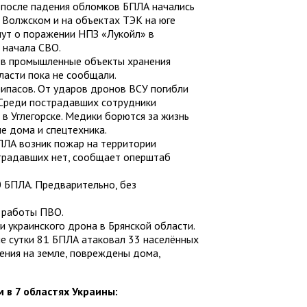
, после падения обломков БПЛА начались
 Волжском и на объектах ТЭК на юге
шут о поражении НПЗ «Лукойл» в
с начала СВО.
 в промышленные объекты хранения
ласти пока не сообщали.
ипасов. От ударов дронов ВСУ погибли
 Среди пострадавших сотрудники
в Углегорске. Медики борются за жизнь
е дома и спецтехника.
ПЛА возник пожар на территории
страдавших нет, сообщает оперштаб
0 БПЛА. Предварительно, без
и работы ПВО.
и украинского дрона в Брянской области.
е сутки 81 БПЛА атаковал 33 населённых
шения на земле, повреждены дома,
 в 7 областях Украины: