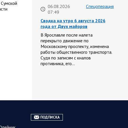
 Сумской
06.08.2026
Спецоперация
асти
07:49
Сводка на утро 6 августа 2026
года от Двух майоров
В Ярославле после налета
перекрыто движение по
Московскому проспекту, изменена
работы общественного транспорта.
Судя по записям с кналов
противника, его…
06.08.2026
Курская
07:46
область
Обстановка в Курском
приграничье на утро 6 августа
2026 года
5 августа группировка войск «Север»
ПОДПИСКА
продолжила создание полосы
безопасности в Харьковской и
Олейник