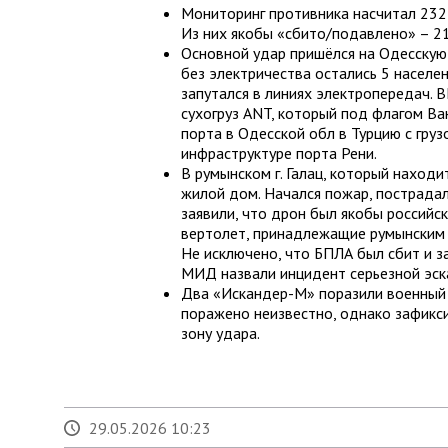
Мониторинг противника насчитал 232
Из них якобы «сбито/подавлено» – 21
Основной удар пришёлся на Одесскую
без электричества остались 5 населе
запутался в линиях электропередач. 
сухогруз ANT, который под флагом Ван
порта в Одесской обл в Турцию с груз
инфраструктуре порта Рени.
В румынском г. Галац, который находи
жилой дом. Начался пожар, пострадал
заявили, что дрон был якобы российск
вертолет, принадлежащие румынским 
Не исключено, что БПЛА был сбит и з
МИД назвали инцидент серьезной эск
Два «Искандер-М» поразили военный 
поражено неизвестно, однако зафикс
зону удара.
29.05.2026 10:23