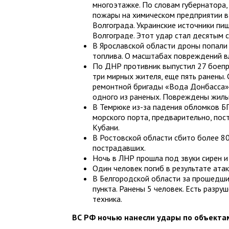
многоэтажке. По словам губернатора
пожары на химическом предприятии в
Волгограда. Украинские источники пи
Волгограде. Этот удар стал десятым 
В Ярославской области дроны попали
топлива. О масштабах повреждений в
По ДНР противник выпустил 27 боепр
три мирных жителя, еще пять ранены.
ремонтной бригады «Вода Донбасса» 
одного из раненых. Повреждены жилы
В Темрюке из-за падения обломков Б
морского порта, предварительно, по
Кубани.
В Ростовской области сбито более 8
пострадавших.
Ночь в ЛНР прошла под звуки сирен 
Один человек погиб в результате атак
В Белгородской области за прошедши
пункта. Ранены 5 человек. Есть разру
техника.
ВС РФ ночью нанесли удары по объектам