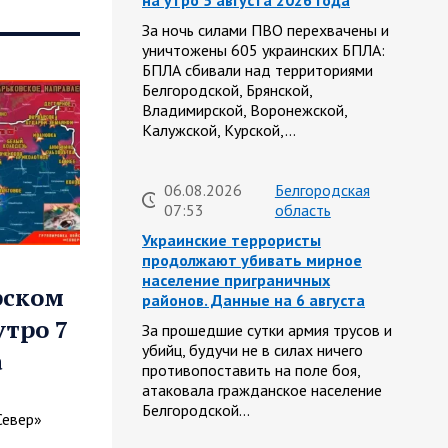
на утро 5 августа 2026 года
За ночь силами ПВО перехвачены и
уничтожены 605 украинских БПЛА:
БПЛА сбивали над территориями
Белгородской, Брянской,
Владимирской, Воронежской,
Калужской, Курской,…
06.08.2026
Белгородская
07:53
область
Украинские террористы
продолжают убивать мирное
население приграничных
рском
районов. Данные на 6 августа
утро 7
За прошедшие сутки армия трусов и
убийц, будучи не в силах ничего
а
противопоставить на поле боя,
атаковала гражданское население
Белгородской…
Север»