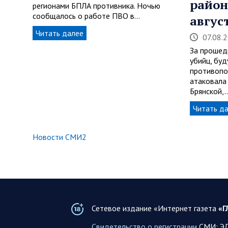
район
регионами БПЛА противника. Ночью
сообщалось о работе ПВО в…
авгус
Читать далее
07.08.
За прошед
убийц, буд
противопо
атаковала
Брянской,
Читать д
Новости СМИ2
Сетевое издание «Интернет газета
«Г
Свидетельство о регистрации
СМИ: ЭЛ