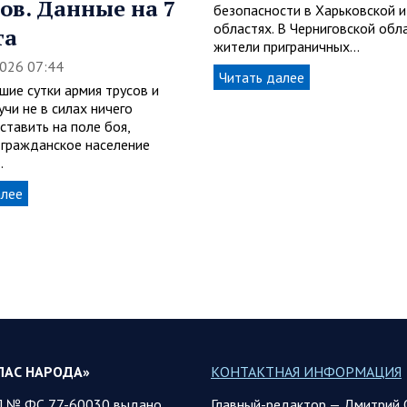
ов. Данные на 7
безопасности в Харьковской и
областях. В Черниговской обл
та
жители приграничных…
2026 07:44
Читать далее
шие сутки армия трусов и
учи не в силах ничего
ставить на поле боя,
 гражданское население
…
алее
ЛАС НАРОДА»
КОНТАКТНАЯ ИНФОРМАЦИЯ
 № ФС 77-60030 выдано
Главный-редактор — Дмитрий 