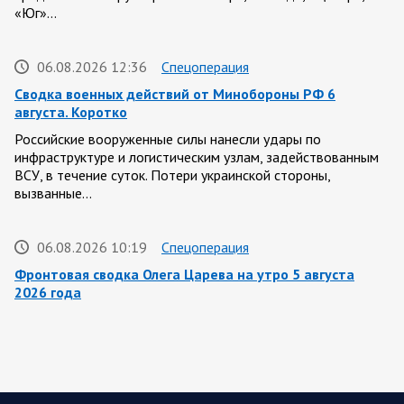
«Юг»…
06.08.2026 12:36
Спецоперация
Сводка военных действий от Минобороны РФ 6
августа. Коротко
Российские вооруженные силы нанесли удары по
инфраструктуре и логистическим узлам, задействованным
ВСУ, в течение суток. Потери украинской стороны,
вызванные…
06.08.2026 10:19
Спецоперация
Фронтовая сводка Олега Царева на утро 5 августа
2026 года
За ночь силами ПВО перехвачены и уничтожены 605
украинских БПЛА: БПЛА сбивали над территориями
Белгородской, Брянской, Владимирской, Воронежской,
Калужской, Курской,…