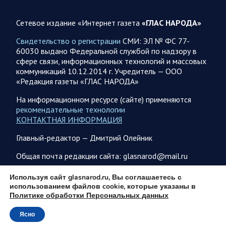
06.08.2026 07:53
Белгородская область
Сетевое издание «Интернет газета
«ГЛАС НАРОДА»
Украинские террористы продолжают убивать мирное
население приграничных районов. Данные на 6 августа
Свидетельство о регистрации
СМИ: ЭЛ № ФС 77-
60030 выдано Федеральной службой по надзору в
За прошедшие сутки армия трусов и убийц, будучи не в
сфере связи, информационных технологий и массовых
силах ничего противопоставить на поле боя, атаковала
коммуникаций 10.12.2014 г. Учредитель — ООО
гражданское население Белгородской…
«Редакция газеты «ГЛАС НАРОДА»
На информационном ресурсе (сайте) применяются
06.08.2026 07:49
Спецоперация
рекомендательные технологии
Сводка на утро 6 августа 2026 года от Двух майоров
КОНТАКТНАЯ ИНФОРМАЦИЯ
В Ярославле после налета перекрыто движение по
Главный-редактор — Дмитрий Олейник
Московскому проспекту, изменена работы общественного
транспорта. Судя по записям с кналов противника, его…
Общая почта редакции сайта: glasnarod@mail.ru
ПОДПИСКА
Используя сайт glasnarod.ru, Вы соглашаетесь с
06.08.2026 07:46
Курская область
использованием файлов cookie, которые указаны в
Политике обработки Персональных данных
Обстановка в Курском приграничье на утро 6 августа
2026 года
Ясно
© 2013 - 2026
5 августа группировка войск «Север» продолжила создание