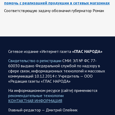
помочь с реализацией продукции в сетевых магазинах
Соответствующую задачу обозначил губернатор Роман
Бусаргин перед министерством сельского хозяйства
Саратовской области. Губернатор Саратовской области
Роман Бусаргин в Аткарске…
08.08.2026 09:04
Саратовская область
На Кумысной поляне Саратове проводится
Сетевое издание «Интернет газета
«ГЛАС НАРОДА»
дератизация
Свидетельство о регистрации
СМИ: ЭЛ № ФС 77-
Как сообщили в министерстве природных ресурсов и
60030 выдано Федеральной службой по надзору в
экологии области, обработку территории отравляющим
сфере связи, информационных технологий и массовых
веществом планируется произвести с 7 по 10 августа…
коммуникаций 10.12.2014 г. Учредитель — ООО
«Редакция газеты «ГЛАС НАРОДА»
08.08.2026 08:34
Саратовская область
На информационном ресурсе (сайте) применяются
Бусаргин: Уважаемые спортсмены, тренеры, участники
рекомендательные технологии
физкультурного движения, ветераны и любители
КОНТАКТНАЯ ИНФОРМАЦИЯ
спорта! Поздравляю вас с Днем физкультурника
Главный-редактор — Дмитрий Олейник
Поздравление Губернатора Саратовской области: