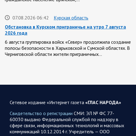
07.08.2026 06:42
Курская область
Обстановка в Курском приграничье на утро 7 августа
2026 года
6 августа группировка войск «Север» продолжила создание
полосы безопасности в Харьковской и Сумской областях. В
Черниговской области жители приграничных…
06 АВГУСТА
Сетевое издание «Интернет газета
«ГЛАС НАРОДА»
06.08.2026 12:52
Спецоперация
Брифинг Минобороны РФ: новые данные о ходе
Свидетельство о регистрации
СМИ: ЭЛ № ФС 77-
спецоперации 6 августа 2026 года
60030 выдано Федеральной службой по надзору в
сфере связи, информационных технологий и массовых
Новую информацию о ходе проведения ВС РФ
коммуникаций 10.12.2014 г. Учредитель — ООО
специальной военной операции на 6 августа предоставили