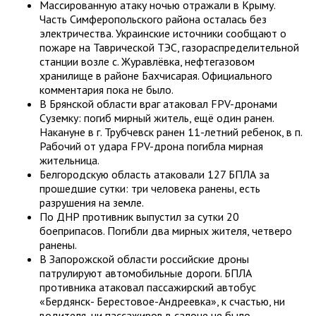
Массированную атаку ночью отражали в Крыму.
Часть Симферопольского района осталась без
электричества. Украинские источники сообщают о
пожаре на Таврической ТЭС, газораспределительной
станции возле с. Журавлёвка, нефтегазовом
хранилище в районе Бахчисарая. Официального
комментария пока не было.
В Брянской области враг атаковал FPV-дронами
Суземку: погиб мирный житель, ещё один ранен.
Накануне в г. Трубчевск ранен 11-летний ребенок, в п.
Рабочий от удара FPV-дрона погибла мирная
жительница.
Белгородскую область атаковали 127 БПЛА за
прошедшие сутки: три человека ранены, есть
разрушения на земле.
По ДНР противник выпустил за сутки 20
боеприпасов. Погибли два мирных жителя, четверо
ранены.
В Запорожской области российские дроны
патрулируют автомобильные дороги. БПЛА
противника атаковал пассажирский автобус
«Бердянск- Берестовое-Андреевка», к счастью, ни
водителя, ни пассажиров в салоне не было.