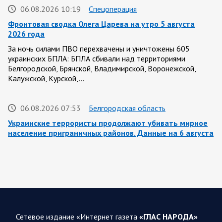
06.08.2026 10:19
Спецоперация
Фронтовая сводка Олега Царева на утро 5 августа
2026 года
За ночь силами ПВО перехвачены и уничтожены 605
украинских БПЛА: БПЛА сбивали над территориями
Белгородской, Брянской, Владимирской, Воронежской,
Калужской, Курской,…
06.08.2026 07:53
Белгородская область
Украинские террористы продолжают убивать мирное
население приграничных районов. Данные на 6 августа
За прошедшие сутки армия трусов и убийц, будучи не в
силах ничего противопоставить на поле боя, атаковала
гражданское население Белгородской…
06.08.2026 07:49
Спецоперация
Сводка на утро 6 августа 2026 года от Двух майоров
Сетевое издание «Интернет газета
«ГЛАС НАРОДА»