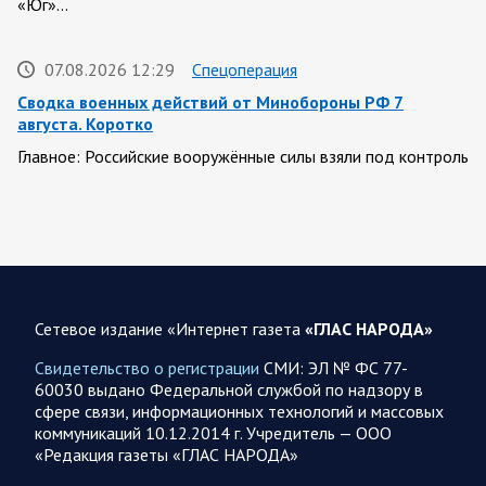
«Юг»…
07.08.2026 12:29
Спецоперация
Сводка военных действий от Минобороны РФ 7
августа. Коротко
Главное: Российские вооружённые силы взяли под контроль
село Анискино в Харьковской области. За прошедшую
неделю ВС РФ осуществили два массированных…
07.08.2026 10:51
Мир
Война на Ближнем Востоке. Итоги за 6 августа 2026
года
Сетевое издание «Интернет газета
«ГЛАС НАРОДА»
Президент США Дональд Трамп выразил уверенность, что
Свидетельство о регистрации
СМИ: ЭЛ № ФС 77-
война с Ираном скоро закончится. По его оценке, Тегеран
60030 выдано Федеральной службой по надзору в
не сможет продолжать конфликт…
сфере связи, информационных технологий и массовых
коммуникаций 10.12.2014 г. Учредитель — ООО
«Редакция газеты «ГЛАС НАРОДА»
07.08.2026 09:56
Спецоперация