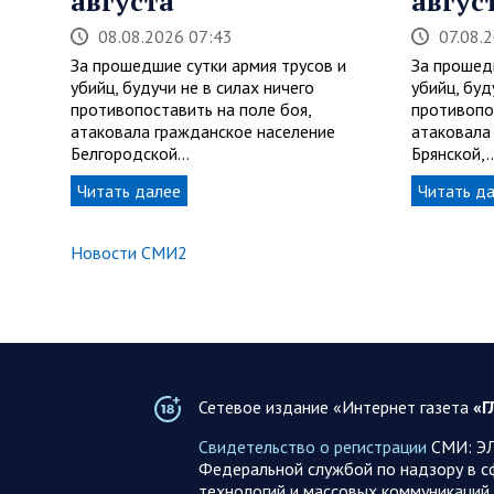
августа
авгус
08.08.2026 07:43
07.08.
За прошедшие сутки армия трусов и
За прошед
убийц, будучи не в силах ничего
убийц, буд
противопоставить на поле боя,
противопо
атаковала гражданское население
атаковала
Белгородской…
Брянской,
Читать далее
Читать д
Новости СМИ2
Сетевое издание «Интернет газета
«Г
Свидетельство о регистрации
СМИ: ЭЛ
Федеральной службой по надзору в с
технологий и массовых коммуникаций 