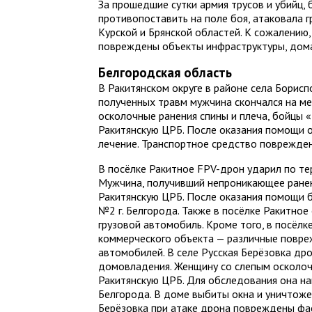
За прошедшие сутки армия трусов и убийц, 
противопоставить на поле боя, атаковала 
Курской и Брянской областей. К сожалению,
повреждены объекты инфраструктуры, дома
Белгородская область
В Ракитянском округе в районе села Борис
полученных травм мужчина скончался на ме
осколочные ранения спины и плеча, бойцы 
Ракитянскую ЦРБ. После оказания помощи 
лечение. Транспортное средство поврежден
В посёлке Ракитное FPV-дрон ударил по те
Мужчина, получивший непроникающее ранен
Ракитянскую ЦРБ. После оказания помощи 
№2 г. Белгорода. Также в посёлке Ракитно
грузовой автомобиль. Кроме того, в посёл
коммерческого объекта — различные повре
автомобилей. В селе Русская Берёзовка др
домовладения. Женщину со слепым осколоч
Ракитянскую ЦРБ. Для обследования она на
Белгорода. В доме выбиты окна и уничтоже
Берёзовка при атаке дрона повреждены фас