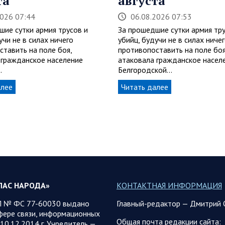
та
августа
2026 07:44
06.08.2026 07:53
шие сутки армия трусов и
За прошедшие сутки армия тру
учи не в силах ничего
убийц, будучи не в силах ниче
ставить на поле боя,
противопоставить на поле боя
 гражданское население
атаковала гражданское насел
…
Белгородской…
алее
Читать далее
ЛАС НАРОДА»
КОНТАКТНАЯ ИНФОРМАЦИЯ
 № ФС 77-60030 выдано
Главный-редактор — Дмитрий 
фере связи, информационных
Общая почта редакции сайта:
10.12.2014 г. Учредитель —