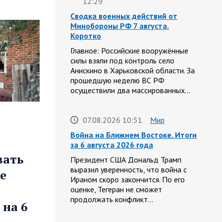
12:29
Сводка военных действий от
Минобороны РФ 7 августа.
Коротко
Главное: Российские вооружённые
силы взяли под контроль село
Анискино в Харьковской области. За
прошедшую неделю ВС РФ
осуществили два массированных…
07.08.2026 10:51
Мир
Война на Ближнем Востоке. Итоги
за 6 августа 2026 года
вать
Президент США Дональд Трамп
выразил уверенность, что война с
е
Ираном скоро закончится. По его
оценке, Тегеран не сможет
продолжать конфликт…
 на 6