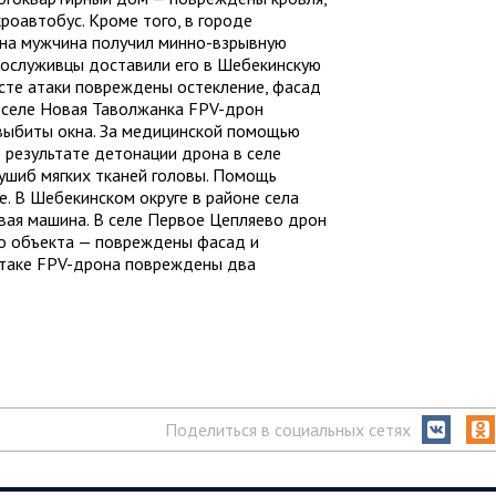
роавтобус. Кроме того, в городе
на мужчина получил минно-взрывную
 Сослуживцы доставили его в Шебекинскую
есте атаки повреждены остекление, фасад
В селе Новая Таволжанка FPV-дрон
 выбиты окна. За медицинской помощью
 результате детонации дрона в селе
 ушиб мягких тканей головы. Помощь
е. В Шебекинском округе в районе села
вая машина. В селе Первое Цепляево дрон
о объекта — повреждены фасад и
 атаке FPV-дрона повреждены два
Поделиться в социальных сетях