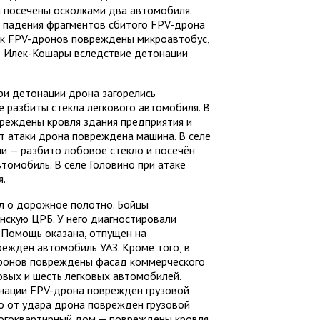
 посечены осколками два автомобиля.
е падения фрагментов сбитого FPV-дрона
так FPV-дронов повреждены микроавтобус,
ле Илек-Кошары вследствие детонации
при детонации дрона загорелись
е разбиты стёкла легкового автомобиля. В
вреждены кровля здания предприятия и
от атаки дрона повреждена машина. В селе
и — разбито лобовое стекло и посечён
втомобиль. В селе Головино при атаке
я.
л о дорожное полотно. Бойцы
скую ЦРБ. У него диагностировали
 Помощь оказана, отпущен на
реждён автомобиль УАЗ. Кроме того, в
 дронов повреждены фасад коммерческого
овых и шесть легковых автомобилей.
нации FPV-дрона поврежден грузовой
о от удара дрона повреждён грузовой
огоквартирный дом — повреждены кровля,