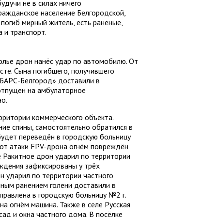
будучи не в силах ничего
гражданское население Белгородской,
 погиб мирный житель, есть раненые,
 и транспорт.
полье дрон нанёс удар по автомобилю. От
сте. Сына погибшего, получившего
«БАРС-Белгород» доставили в
отпущен на амбулаторное
о.
рритории коммерческого объекта.
ие спины, самостоятельно обратился в
будет переведён в городскую больницу
е от атаки FPV-дрона огнём повреждён
ке Ракитное дрон ударил по территории
ждения зафиксированы у трёх
он ударил по территории частного
ным ранением голени доставили в
правлена в городскую больницу №2 г.
на огнём машина. Также в селе Русская
ад и окна частного дома. В посёлке