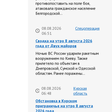
противопоставить на поле боя,
атаковала гражданское население
Белгородской…
08.08.2026
Спецоперация
06:51
Сводка на утро 8 августа 2026
года от Двух майоров
Ночью ВС России ударили ракетным
вооружением по Киеву. Также
прилетело по объектам в
Днепровской, Сумской и Одесской
областям. Ранее поражены…
08.08.2026
Курская
06:48
область
Обстановка в Курском
приграничье на утро 8 августа
2026 года