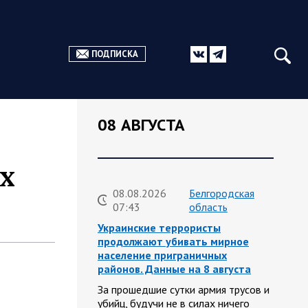
ПОДПИСКА
08 АВГУСТА
х
08.08.2026
Белгородская
07:43
область
Украинские террористы
продолжают убивать мирное
население приграничных
районов. Данные на 8 августа
За прошедшие сутки армия трусов и
убийц, будучи не в силах ничего