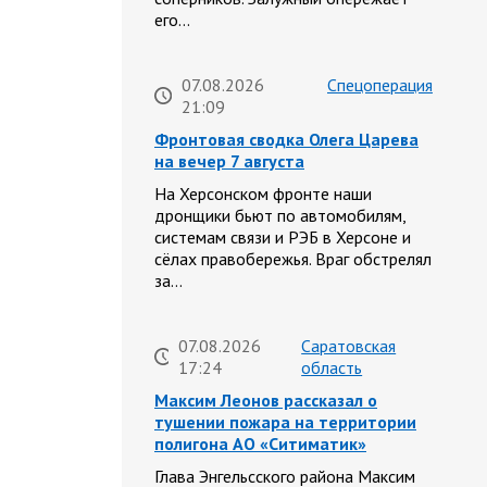
его…
07.08.2026
Спецоперация
21:09
Фронтовая сводка Олега Царева
на вечер 7 августа
На Херсонском фронте наши
дронщики бьют по автомобилям,
системам связи и РЭБ в Херсоне и
сёлах правобережья. Враг обстрелял
за…
07.08.2026
Саратовская
17:24
область
Максим Леонов рассказал о
тушении пожара на территории
полигона АО «Ситиматик»
Глава Энгельсского района Максим