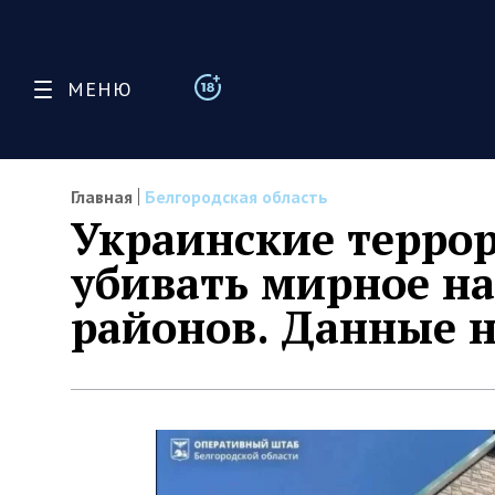
МЕНЮ
Главная
Белгородская область
Украинские терро
убивать мирное н
районов. Данные н