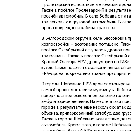
Пролетарский вследствие детонации дрона
Также в посёлке Пролетарский в результат
посечён автомобиль. В селе Бобрава от а
три легковых и грузовой автомобили. В се
дрона повреждена кабина трактора.
В Белгородском округе в селе Бессоновка 
хозпостройки — возгорание потушено. Такж
посёлке Октябрьский от ударов дронов по
три машины. Также в посёлке Октябрьский 
Красный Октябрь FPV-дрон ударил по ГАЗел
кузов. Также посечён осколками легковой а
FPV-дрона повреждено здание предприяти
В городе Шебекино FPV-дрон сдетонирова
самообороны доставили мужчину в Шебекин
поверхностное осколочное ранение голени.
амбулаторное лечение. На месте атаки пов
городе в результате ещё нескольких атак
объекта, припаркованный автобус, два груз
Также в городе Шебекино вследствие дето
автомобиль. Кроме того, в городе Шебекин
автомобиль. Второй FPV-дрон атаковал мн