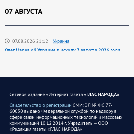
07 АВГУСТА
07.08.2026 21:12
Украина
Олег Царев об Украине к исходу 7 августа 2026 года
По данным украинского центра «Социс», во втором туре
выборов Зеленский разгромно проигрывает любому из трёх
потенциальных соперников. Залужный опережает его…
07.08.2026 21:09
Спецоперация
Сетевое издание «Интернет газета
«ГЛАС НАРОДА»
Фронтовая сводка Олега Царева на вечер 7 августа
Свидетельство о регистрации
СМИ: ЭЛ № ФС 77-
На Херсонском фронте наши дронщики бьют по
60030 выдано Федеральной службой по надзору в
автомобилям, системам связи и РЭБ в Херсоне и сёлах
сфере связи, информационных технологий и массовых
правобережья. Враг обстрелял за…
коммуникаций 10.12.2014 г. Учредитель — ООО
«Редакция газеты «ГЛАС НАРОДА»