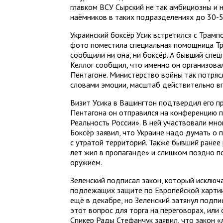
главком ВСУ Сырский не так амбициозны и
наёмников в таких подразделениях до 30-5
Украинский боксёр Усик встретился с Трам
фото поместила специальная помощница Тр
сообщили ни она, ни боксёр. А бывший спе
Келлог сообщил, что именно он организовал
Пентагоне. Министерство войны так потрясл
словами эмоции, масштаб действительно в
Визит Усика в Вашингтон подтвердил его п
Пентагона он отправился на конференцию 
Реальность России». В ней участвовали мно
Боксёр заявил, что Украине надо думать о п
с утратой территорий. Также бывший ранее 
лет жил в пропаганде» и слишком поздно по
оружием.
Зеленский подписал закон, который исключае
подлежащих защите по Европейской хартии
ещё в декабре, но Зеленский затянул подпи
этот вопрос для торга на переговорах, или
Спикер Рады Стефанчук заявил, что закон 