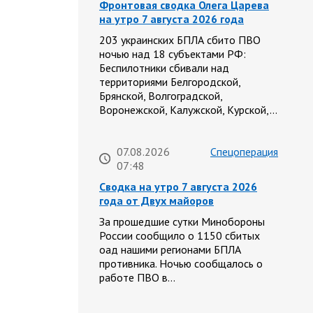
Фронтовая сводка Олега Царева
на утро 7 августа 2026 года
203 украинских БПЛА сбито ПВО
ночью над 18 субъектами РФ:
Беспилотники сбивали над
территориями Белгородской,
Брянской, Волгоградской,
Воронежской, Калужской, Курской,…
07.08.2026
Спецоперация
07:48
Сводка на утро 7 августа 2026
года от Двух майоров
За прошедшие сутки Минобороны
России сообщило о 1150 сбитых
оад нашими регионами БПЛА
противника. Ночью сообщалось о
работе ПВО в…