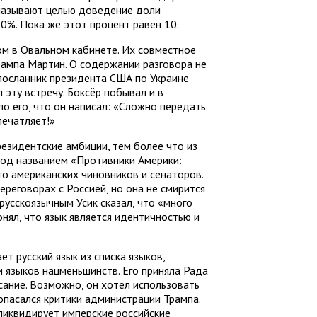
 называют целью доведение доли
0%. Пока же этот процент равен 10.
пом в Овальном кабинете. Их совместное
ампа Мартин. О содержании разговора не
цпосланник президента США по Украине
 эту встречу. Боксёр побывал и в
о его, что он написал: «Сложно передать
печатляет!»
резидентские амбиции, тем более что из
под названием «Противники Америки:
го американских чиновников и сенаторов.
ереговорах с Россией, но она не смирится
русскоязычным Усик сказал, что «много
нял, что язык является идентичностью и
т русский язык из списка языков,
 языков нацменьшинств. Его приняла Рада
сание. Возможно, он хотел использовать
 опасался критики администрации Трампа.
«ликвидирует имперские российские