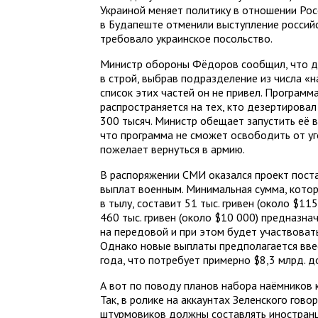
Украиной меняет политику в отношении Рос
в Будапеште отменили выступление российс
требовало украинское посольство.
Министр обороны Фёдоров сообщил, что де
в строй, выбрав подразделение из числа «
список этих частей он не привел. Программ
распространяется на тех, кто дезертировал
300 тысяч. Министр обещает запустить её 
что программа не сможет освободить от уг
пожелает вернуться в армию.
В распоряжении СМИ оказался проект пост
выплат военным. Минимальная сумма, кото
в тылу, составит 51 тыс. гривен (около $11
460 тыс. гривен (около $10 000) предназна
на передовой и при этом будет участвоват
Однако новые выплаты предполагается ввес
года, что потребует примерно $8,3 млрд.
А вот по поводу планов набора наёмников 
Так, в ролике на аккаунтах Зеленского гов
штурмовиков должны составлять иностран