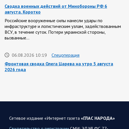
Сводка военных действий от Минобороны РФ 6
августа. Коротко
Российские вооруженные силы нанесли удары по
инфраструктуре и логистическим узлам, задействованным
ВСУ, в течение суток. Потери украинской стороны,
вызванные…
06.08.2026 10:19
Спецоперация
Фронтовая сводка Олега Царева на утро 5 августа
2026 года
За ночь силами ПВО перехвачены и уничтожены 605
украинских БПЛА: БПЛА сбивали над территориями
Белгородской, Брянской, Владимирской, Воронежской,
Калужской, Курской,…
06.08.2026 07:53
Белгородская область
Сетевое издание «Интернет газета
«ГЛАС НАРОДА»
Украинские террористы продолжают убивать мирное
население приграничных районов. Данные на 6 августа
Свидетельство о регистрации
СМИ: ЭЛ № ФС 77-