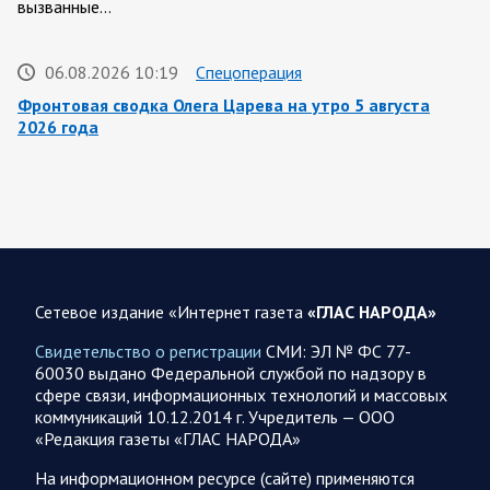
вызванные…
06.08.2026 10:19
Спецоперация
Фронтовая сводка Олега Царева на утро 5 августа
2026 года
За ночь силами ПВО перехвачены и уничтожены 605
украинских БПЛА: БПЛА сбивали над территориями
Белгородской, Брянской, Владимирской, Воронежской,
Калужской, Курской,…
06.08.2026 07:53
Белгородская область
Сетевое издание «Интернет газета
«ГЛАС НАРОДА»
Украинские террористы продолжают убивать мирное
население приграничных районов. Данные на 6 августа
Свидетельство о регистрации
СМИ: ЭЛ № ФС 77-
60030 выдано Федеральной службой по надзору в
За прошедшие сутки армия трусов и убийц, будучи не в
сфере связи, информационных технологий и массовых
силах ничего противопоставить на поле боя, атаковала
коммуникаций 10.12.2014 г. Учредитель — ООО
гражданское население Белгородской…
«Редакция газеты «ГЛАС НАРОДА»
На информационном ресурсе (сайте) применяются
06.08.2026 07:49
Спецоперация