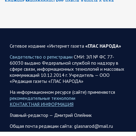
Брифинг Минобороны РФ: новые данные о ходе
спецоперации 8 августа 2026 года
Новую информацию о ходе проведения ВС РФ
специальной военной операции на 8 августа предоставили
представители группировок «Север», «Запад», «Центр»,
«Юг»…
Сетевое издание «Интернет газета
«ГЛАС НАРОДА»
08.08.2026 12:12
Спецоперация
Свидетельство о регистрации
СМИ: ЭЛ № ФС 77-
Сводка военных действий от Минобороны РФ 8
60030 выдано Федеральной службой по надзору в
августа. Коротко
сфере связи, информационных технологий и массовых
коммуникаций 10.12.2014 г. Учредитель — ООО
Группировка войск «Север» взяла под контроль населенный
«Редакция газеты «ГЛАС НАРОДА»
пункт Ивановка в Харьковской области. Российские
вооруженные силы за последние сутки поразили…
На информационном ресурсе (сайте) применяются
рекомендательные технологии
КОНТАКТНАЯ ИНФОРМАЦИЯ
08.08.2026 10:09
Спецоперация
Главный-редактор — Дмитрий Олейник
В ночь 8 августа ВС РФ нанесли удары по объектам в 8
областях Украины
Общая почта редакции сайта: glasnarod@mail.ru
Олег Царев сообщает: Мониторинг противника насчитал