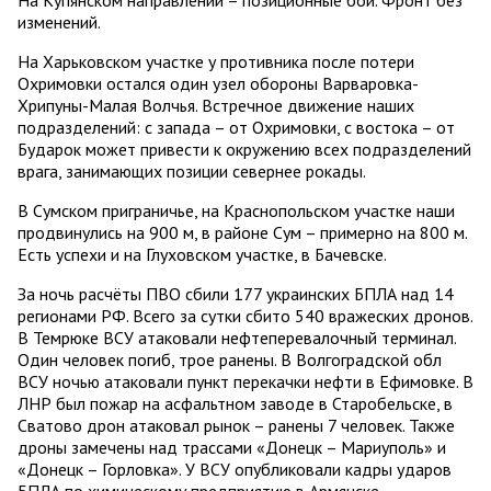
изменений.
На Харьковском участке у противника после потери
Охримовки остался один узел обороны Варваровка-
Хрипуны-Малая Волчья. Встречное движение наших
подразделений: с запада – от Охримовки, с востока – от
Бударок может привести к окружению всех подразделений
врага, занимающих позиции севернее рокады.
В Сумском приграничье, на Краснопольском участке наши
продвинулись на 900 м, в районе Сум – примерно на 800 м.
Есть успехи и на Глуховском участке, в Бачевске.
За ночь расчёты ПВО сбили 177 украинских БПЛА над 14
регионами РФ. Всего за сутки сбито 540 вражеских дронов.
В Темрюке ВСУ атаковали нефтеперевалочный терминал.
Один человек погиб, трое ранены. В Волгоградской обл
ВСУ ночью атаковали пункт перекачки нефти в Ефимовке. В
ЛНР был пожар на асфальтном заводе в Старобельске, в
Сватово дрон атаковал рынок – ранены 7 человек. Также
дроны замечены над трассами «Донецк – Мариуполь» и
«Донецк – Горловка». У ВСУ опубликовали кадры ударов
БПЛА по химическому предприятию в Армянске.