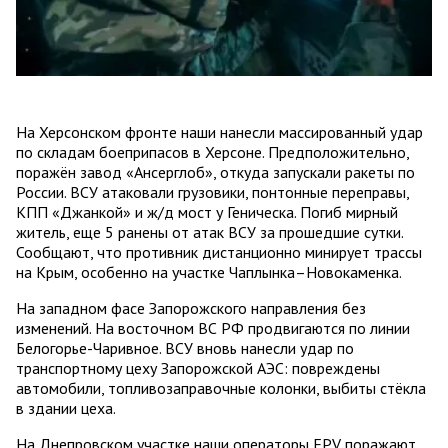
На Херсонском фронте наши нанесли массированный удар
по складам боеприпасов в Херсоне. Предположительно,
поражён завод «Ансерглоб», откуда запускали ракеты по
России. ВСУ атаковали грузовики, понтонные переправы,
КПП «Джанкой» и ж/д мост у Геническа. Погиб мирный
житель, еще 5 ранены от атак ВСУ за прошедшие сутки.
Сообщают, что противник дистанционно минирует трассы
на Крым, особенно на участке Чаплынка–Новокаменка.
На западном фасе Запорожского направления без
изменений. На восточном ВС РФ продвигаются по линии
Белогорье-Чаривное. ВСУ вновь нанесли удар по
транспортному цеху Запорожской АЭС: повреждены
автомобили, топливозаправочные колонки, выбиты стёкла
в здании цеха.
На Днепровском участке наши операторы FPV поражают