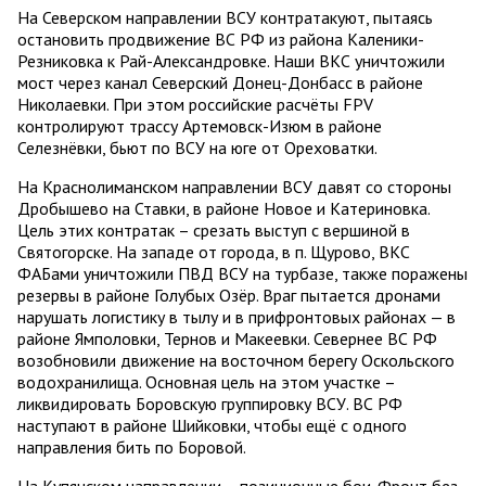
На Северском направлении ВСУ контратакуют, пытаясь
остановить продвижение ВС РФ из района Каленики-
Резниковка к Рай-Александровке. Наши ВКС уничтожили
мост через канал Северский Донец-Донбасс в районе
Николаевки. При этом российские расчёты FPV
контролируют трассу Артемовск-Изюм в районе
Селезнёвки, бьют по ВСУ на юге от Ореховатки.
На Краснолиманском направлении ВСУ давят со стороны
Дробышево на Ставки, в районе Новое и Катериновка.
Цель этих контратак – срезать выступ с вершиной в
Святогорске. На западе от города, в п. Щурово, ВКС
ФАБами уничтожили ПВД ВСУ на турбазе, также поражены
резервы в районе Голубых Озёр. Враг пытается дронами
нарушать логистику в тылу и в прифронтовых районах — в
районе Ямполовки, Тернов и Макеевки. Севернее ВС РФ
возобновили движение на восточном берегу Оскольского
водохранилища. Основная цель на этом участке –
ликвидировать Боровскую группировку ВСУ. ВС РФ
наступают в районе Шийковки, чтобы ещё с одного
направления бить по Боровой.
На Купянском направлении – позиционные бои. Фронт без