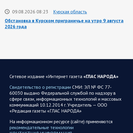
09.08.2026 08:23
Курская область
Обстановка в Курском приграничье на утро 9 августа
2026 года
8 августа группировка войск «Север» продолжила создание
полосы безопасности в Харьковской и Сумской областях.
Жители Харьковской и Сумской областей…
08 АВГУСТА
Сетевое издание «Интернет газета
«ГЛАС НАРОДА»
Свидетельство о регистрации
СМИ: ЭЛ № ФС 77-
60030 выдано Федеральной службой по надзору в
08.08.2026 20:10
Украина
сфере связи, информационных технологий и массовых
Олег Царев об Украине 8 августа
коммуникаций 10.12.2014 г. Учредитель — ООО
«Редакция газеты «ГЛАС НАРОДА»
Зеленский совершает первый за время пребывания у власти
визит в Сербию. На пресс-конференции президент этой
На информационном ресурсе (сайте) применяются
страны Вучич воздержался от прямых…
рекомендательные технологии