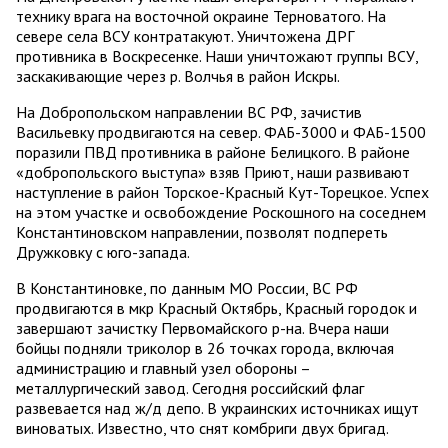
технику врага на восточной окраине Терноватого. На
севере села ВСУ контратакуют. Уничтожена ДРГ
противника в Воскресенке. Наши уничтожают группы ВСУ,
заскакивающие через р. Волчья в район Искры.
На Добропольском направлении ВС РФ, зачистив
Васильевку продвигаются на север. ФАБ-3000 и ФАБ-1500
поразили ПВД противника в районе Белицкого. В районе
«добропольского выступа» взяв Приют, наши развивают
наступление в район Торское-Красный Кут-Торецкое. Успех
на этом участке и освобождение Роскошного на соседнем
Константиновском направлении, позволят подпереть
Дружковку с юго-запада.
В Константиновке, по данным МО России, ВС РФ
продвигаются в мкр Красный Октябрь, Красный городок и
завершают зачистку Первомайского р-на. Вчера наши
бойцы подняли триколор в 26 точках города, включая
администрацию и главный узел обороны –
металлургический завод. Сегодня российский флаг
развевается над ж/д депо. В украинских источниках ищут
виноватых. Известно, что снят комбриги двух бригад.