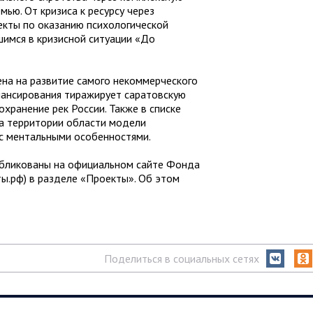
ю. От кризиса к ресурсу через
екты по оказанию психологической
имся в кризисной ситуации «До
ена на развитие самого некоммерческого
нансирования тиражирует саратовскую
охранение рек России. Также в списке
а территории области модели
с ментальными особенностями.
убликованы на официальном сайте Фонда
ты.рф) в разделе «Проекты». Об этом
Поделиться в социальных сетях