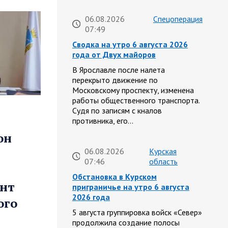
06.08.2026
Спецоперация
07:49
Сводка на утро 6 августа 2026
года от Двух майоров
В Ярославле после налета
перекрыто движение по
Московскому проспекту, изменена
работы общественного транспорта.
Судя по записям с кналов
противника, его…
он
06.08.2026
Курская
07:46
область
Обстановка в Курском
онт
приграничье на утро 6 августа
2026 года
ого
5 августа группировка войск «Север»
продолжила создание полосы