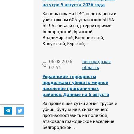
на утро 5 августа 2026 года
За ночь силами ПВО перехвачены и
уничтожены 605 украинских БПЛА:
БПЛА сбивали над территориями
Белгородской, Брянской,
Владимирской, Воронежской,
Калужской, Курской,…
06.08.2026
Белгородская
07:53
область
Украинские террористы
продолжают убивать мирное
население приграничных
районов. Данные на 6 августа
За прошедшие сутки армия трусов и
убийц, будучи не в силах ничего
противопоставить на поле боя,
атаковала гражданское население
Белгородской…