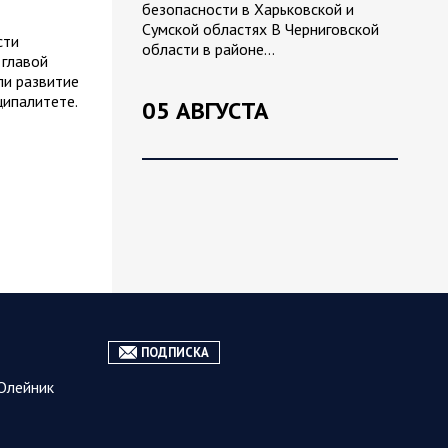
безопасности в Харьковской и
Сумской областях В Черниговской
сти
области в районе…
 главой
и развитие
ципалитете.
05 АВГУСТА
05.08.2026 21:28
Украина
Олег Царев об Украине к исходу 5
августа 2026 года
Агентство Bloomberg утверждает,
что в Вене состоялась секретная
встреча бывших
высокопоставленных чиновников из
ПОДПИСКА
России, Великобритании, Франции и
Олейник
Германии, на которой…