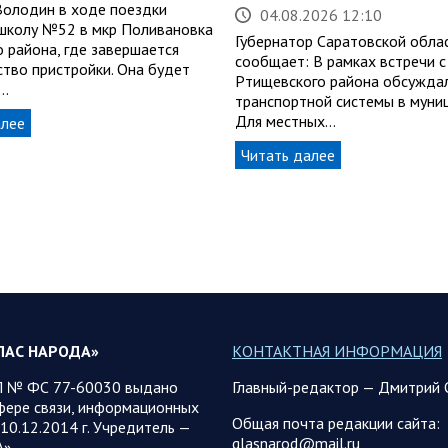
Володин в ходе поездки
04.08.2026 12:10
школу №52 в мкр Поливановка
Губернатор Саратовской обла
о района, где завершается
сообщает: В рамках встречи с
ство пристройки. Она будет
Ртищевского района обсуждал
…
транспортной системы в муни
Для местных…
алее
Читать далее
ЛАС НАРОДА»
КОНТАКТНАЯ ИНФОРМАЦИЯ
 № ФС 77-60030 выдано
Главный-редактор — Дмитрий 
фере связи, информационных
Общая почта редакции сайта:
10.12.2014 г. Учредитель —
glasnarod@mail.ru
А»