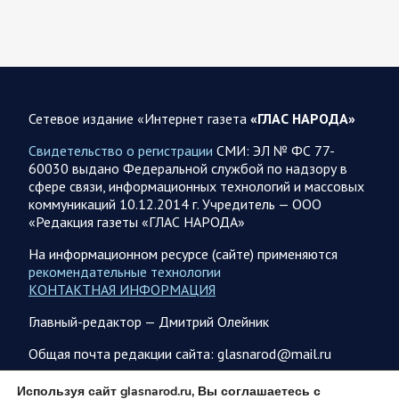
рамках СВО будет командовать Андрей Иванаев.
Группировка…
05.08.2026 09:56
Спецоперация
В ночь на 5 августа ВС РФ нанесли комбинированные
Сетевое издание «Интернет газета
«ГЛАС НАРОДА»
удары по военным объектам в 7 областях Украины
Свидетельство о регистрации
СМИ: ЭЛ № ФС 77-
Олег Царев сообщает: Мониторинг противника насчитал
60030 выдано Федеральной службой по надзору в
115 БПЛА, запущенных с территории России, из которых
сфере связи, информационных технологий и массовых
якобы «сбиты/подавлены» – 98. При этом…
коммуникаций 10.12.2014 г. Учредитель — ООО
«Редакция газеты «ГЛАС НАРОДА»
05.08.2026 09:42
Спецоперация
На информационном ресурсе (сайте) применяются
Фронтовая сводка Олега Царева на утро 5 августа
рекомендательные технологии
2026 года
КОНТАКТНАЯ ИНФОРМАЦИЯ
475 украинских БПЛА ночью сбито ПВО над 17 субъектами
Главный-редактор — Дмитрий Олейник
РФ: Беспилотники сбивали над территориями
Белгородской, Брянской, Воронежской, Калужской, Курской,
Общая почта редакции сайта: glasnarod@mail.ru
Липецкой,…
ПОДПИСКА
Используя сайт glasnarod.ru, Вы соглашаетесь с