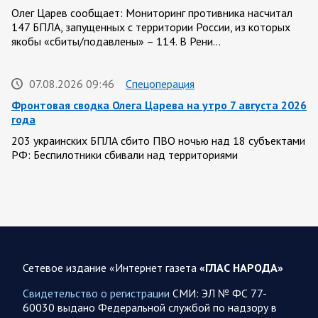
Олег Царев сообщает: Мониторинг противника насчитал
147 БПЛА, запущенных с территории России, из которых
якобы «сбиты/подавлены» – 114. В Рени…
07.08.2026 09:46
Спецоперация
Фронтовая сводка Олега Царева на утро 7 августа 2026
года
203 украинских БПЛА сбито ПВО ночью над 18 субъектами
РФ: Беспилотники сбивали над территориями
Белгородской, Брянской, Волгоградской, Воронежской,
Калужской, Курской,…
07.08.2026 07:48
Спецоперация
Сводка на утро 7 августа 2026 года от Двух майоров
Сетевое издание «Интернет газета
«ГЛАС НАРОДА»
За прошедшие сутки Минобороны России сообщило о
1150 сбитых оад нашими регионами БПЛА противника.
Свидетельство о регистрации
СМИ: ЭЛ № ФС 77-
Ночью сообщалось о работе ПВО в…
60030 выдано Федеральной службой по надзору в