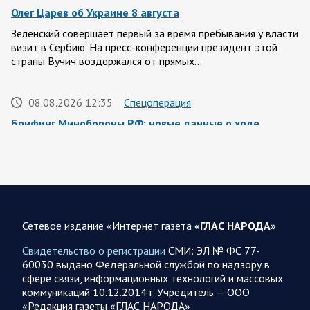
Олег Царев об Украине 8 августа
Зеленский совершает первый за время пребывания у власти
визит в Сербию. На пресс-конференции президент этой
страны Вучич воздержался от прямых…
08.08.2026 12:35
Спецоперация
Брифинг Минобороны РФ: новые данные о ходе
спецоперации 8 августа 2026 года
Новую информацию о ходе проведения ВС РФ
специальной военной операции на 8 августа предоставили
представители группировок «Север», «Запад», «Центр»,
«Юг»…
Сетевое издание «Интернет газета
«ГЛАС НАРОДА»
08.08.2026 12:12
Спецоперация
Свидетельство о регистрации
СМИ: ЭЛ № ФС 77-
Сводка военных действий от Минобороны РФ 8
60030 выдано Федеральной службой по надзору в
августа. Коротко
сфере связи, информационных технологий и массовых
коммуникаций 10.12.2014 г. Учредитель — ООО
Группировка войск «Север» взяла под контроль населенный
«Редакция газеты «ГЛАС НАРОДА»