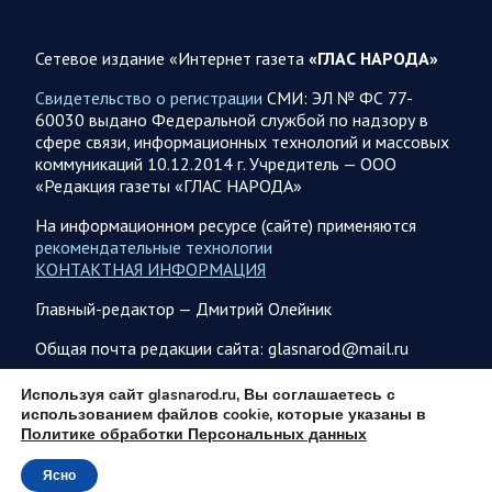
В ночь 8 августа ВС РФ нанесли удары по объектам в 8
областях Украины
Сетевое издание «Интернет газета
«ГЛАС НАРОДА»
Олег Царев сообщает: Мониторинг противника насчитал
151 БПЛА, запущенный с территории России, из которых
Свидетельство о регистрации
СМИ: ЭЛ № ФС 77-
якобы «сбиты/подавлены» – 135. В Киеве…
60030 выдано Федеральной службой по надзору в
сфере связи, информационных технологий и массовых
коммуникаций 10.12.2014 г. Учредитель — ООО
08.08.2026 10:05
Спецоперация
«Редакция газеты «ГЛАС НАРОДА»
Фронтовая сводка Олега Царева 8 августа 2026 года
На информационном ресурсе (сайте) применяются
397 украинских БПЛА сбито ПВО ночью над 15 субъектами
рекомендательные технологии
РФ: Беспилотники сбивали над территориями
КОНТАКТНАЯ ИНФОРМАЦИЯ
Белгородской, Брянской, Воронежской, Курской, Липецкой,
Орловской,…
Главный-редактор — Дмитрий Олейник
Общая почта редакции сайта: glasnarod@mail.ru
08.08.2026 09:45
Саратовская область
ПОДПИСКА
Используя сайт glasnarod.ru, Вы соглашаетесь с
После реализации инвестиционного проекта
использованием файлов cookie, которые указаны в
Аткарской птицефабрики предприятию необходимо
Политике обработки Персональных данных
помочь с реализацией продукции в сетевых магазинах
Соответствующую задачу обозначил губернатор Роман
Ясно
© 2013 - 2026