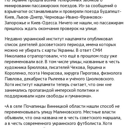
минировании пассажирских поездов. Из-за сообщений о
взрывчатке останавливали и проверяли поезда Будапешт-
Киев, Львов-Днепр, Черновцы-Ивано-Франковск-
Запорожье и Киев-Одесса. Ничего не нашли, но пассажирам
пришлось ждать окончания проверок на улице.
Недавно украинский институт нацпамяти опубликовал
список деятелей досоветского периода, имена которых
можно не убирать с карты Украины. В ответ СМИ
Николаева отрапортовали, что ещё в прошлом году уже
переименовали всё. В том числе улицы, названные в честь
художника Брюллова, писателей Чехова, Герцена и
Короленко, поэта Некрасова, хирурга Пирогова, физиолога
Павлова, декабриста Рылеева и учёного Циолковского.
Хотя институт нацпамяти теперь считает, что они «не
занимались пропагандой имперской политики и
поддерживали идеи свободы и гуманизма».
▫️А в селе Почапинцы Винницкой области нашли способ не
переименовывать улицу Малиновского. Местные власти
объявили, что она названа не в честь советского маршала,
а в честь современного украинского футболиста. Хотя