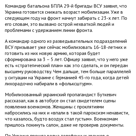
Командир батальона БПЛА 29-й бригады ВСУ заявил, что
Украина готовится снижать возраст мобилизации. Уже в
следующем году на фронт начнут забирать с 23-х лет. По
его словам, это вызвано острой нехваткой людей и
проблемами с удержанием линии фронта.
А командир одного из разведывательных подразделений
ВСУ призывает уже сейчас мобилизовать 16-18-летних и
готовить из них новую армию, которая будет
сформирована за 3 – 5 лет. Офицер заявил, что у него уже
есть «стратегический план» как это сделать, и он передан
высшему руководству. Чем дальше, тем больше параллелей
у ситуации на Украине с Германией 45-го года, когда детей
лихорадочно набирали в «фольксштурм».
Мобилизованный украинский пропагандист Буткевич
рассказал, как в автобусе он стал свидетелем сцены
появления военкомов. Женщины с проклятиями
набросились на них и «впали в такой пароксизм ненависти,
что казалось, будто воздух стал густым». Военкомам
пришлось покинуть салон, даже не проверив документы.
По Украине прошла волна телефонных звонков о