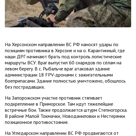
На Херсонском направлении ВС РФ наносят удары по
позициям противника в Херсоне и на о. Карантинный, где
наши ДРГ начинают брать под контроль логистические
маршруты ВСУ. Враг выпустил 60 снарядов по сёлам на
левом берегу. В с. Рыбальче враг атаковал здание
администрации 18 FPV-дронами с зажигательными
боеприпасами. Здание полностью уничтожено, обошлось
без пострадавших.
На Запорожском участке противник стягивает
подкрепление в Приморское. Там идут тяжелейшие
встречные бои. Также продолжается штурм Степногорска.
В районе Малой Токмачки, Новоданиловки и Нестерянки
позиционное противостояние.
На Угледарском направлении ВС РФ продвигаются от