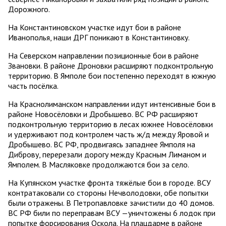
Дорожного.
На Константиновском участке идут бои в районе
Иванополья, наши ДРГ поникают в Константиновку.
На Северском направлении позиционные бои в районе
Звановки. В районе Дроновки расширяют подконтрольную
территорию. В Ямполе бои постепенно переходят в южную
часть посёлка.
На Краснолиманском направлении идут интенсивные бои в
районе Новосёловки и Дробышево. ВС РФ расширяют
подконтрольную территорию в лесах южнее Новосёловки
и удерживают под контролем часть ж/д между Яровой и
Дробышево. ВС РФ, продвигаясь западнее Ямполя на
Диброву, перерезали дорогу между Красным Лиманом и
Ямполем. В Масляковке продолжаются бои за село.
На Купянском участке фронта тяжёлые бои в городе. ВСУ
контратаковали со стороны Нечволодовки, обе попытки
были отражены. В Петропавловке зачистили до 40 домов.
ВС РФ били по переправам ВСУ —уничтожены 6 лодок при
попытке форсирования Оскола. На плацдарме в районе