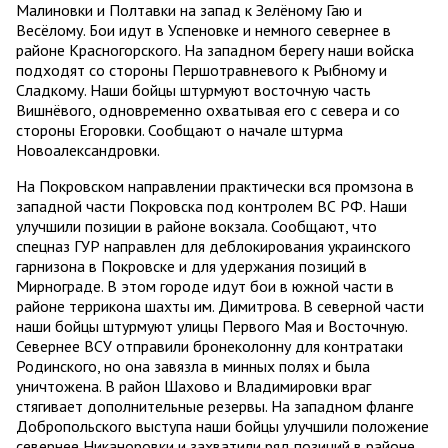
Малиновки и Полтавки на запад к Зелёному Гаю и
Весёлому. Бои идут в Успеновке и немного севернее в
районе Красногорского. На западном берегу наши войска
подходят со стороны Першотравневого к Рыбному и
Сладкому. Наши бойцы штурмуют восточную часть
Вишнёвого, одновременно охватывая его с севера и со
стороны Егоровки. Сообщают о начале штурма
Новоалександровки.
На Покровском направлении практически вся промзона в
западной части Покровска под контролем ВС РФ. Наши
улучшили позиции в районе вокзала. Сообщают, что
спецназ ГУР направлен для деблокирования украинского
гарнизона в Покровске и для удержания позиций в
Мирнограде. В этом городе идут бои в южной части в
районе террикона шахты им. Димитрова. В северной части
наши бойцы штурмуют улицы Первого Мая и Восточную.
Севернее ВСУ отправили бронеколонну для контратаки
Родинского, но она завязла в минных полях и была
уничтожена. В район Шахово и Владимировки враг
стягивает дополнительные резервы. На западном фланге
Добропольского выступа наши бойцы улучшили положение
севернее Никаноровки и захватили ряд позиций в районе