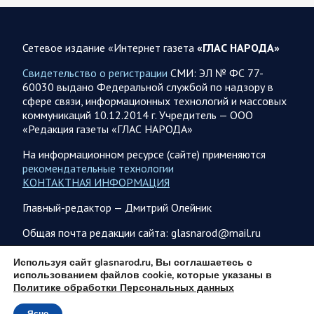
представители группировок «Север», «Запад», «Центр»,
«Юг»…
Сетевое издание «Интернет газета
«ГЛАС НАРОДА»
08.08.2026 12:12
Спецоперация
Свидетельство о регистрации
СМИ: ЭЛ № ФС 77-
Сводка военных действий от Минобороны РФ 8
60030 выдано Федеральной службой по надзору в
августа. Коротко
сфере связи, информационных технологий и массовых
коммуникаций 10.12.2014 г. Учредитель — ООО
Группировка войск «Север» взяла под контроль населенный
«Редакция газеты «ГЛАС НАРОДА»
пункт Ивановка в Харьковской области. Российские
вооруженные силы за последние сутки поразили…
На информационном ресурсе (сайте) применяются
рекомендательные технологии
КОНТАКТНАЯ ИНФОРМАЦИЯ
08.08.2026 10:09
Спецоперация
Главный-редактор — Дмитрий Олейник
В ночь 8 августа ВС РФ нанесли удары по объектам в 8
областях Украины
Общая почта редакции сайта: glasnarod@mail.ru
Олег Царев сообщает: Мониторинг противника насчитал
151 БПЛА, запущенный с территории России, из которых
ПОДПИСКА
Используя сайт glasnarod.ru, Вы соглашаетесь с
якобы «сбиты/подавлены» – 135. В Киеве…
использованием файлов cookie, которые указаны в
Политике обработки Персональных данных